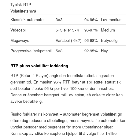
Typisk RTP
Volatilitetsnivå
Klassisk automater
3×3
94-96%
Lav medium
Videospill
5×3 eller 5×4
96-97%
Medium
Megaways
Variabel ( 6×7)
96-98%
Betydelig
Progressive jackpotspill
5×3
92-95%
Høy
RTP pluss volatilitet forklaring
RTP (Retur til Player) angir den teoretiske utbetalingsraten
gjennom tid. En maskin 96% RTP betyr at spilletittel statistisk
sett betaler tilbake 96 kr per hver 100 kroner der innsettes.
Denne er åpenbart beregnet mill. av spinn, så enkelte økter kan
avvike betraktelig.
Risiko forklarer risikonivået – automater begrenset volatilitet gir
oftere dog reduserte utbetalinger, mens høyvolatile automater kan
utvidet perioder med begrenset før store utbetalinger skjer.
Kunnskap av slike konseptene hjelper til å velge titler hvilke