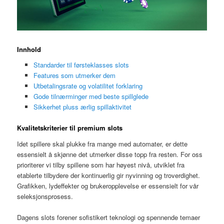
Innhold
Standarder til førsteklasses slots
Features som utmerker dem
Utbetalingsrate og volatilitet forklaring
Gode tilnærminger med beste spillglede
Sikkerhet pluss ærlig spillaktivitet
Kvalitetskriterier til premium slots
Idet spillere skal plukke fra mange med automater, er dette
essensielt å skjønne det utmerker disse topp fra resten. For oss
prioriterer vi tilby spillene som har høyest nivå, utviklet fra
etablerte tilbydere der kontinuerlig gir nyvinning og troverdighet.
Grafikken, lydeffekter og brukeropplevelse er essensielt for vår
seleksjonsprosess.
Dagens slots forener sofistikert teknologi og spennende temaer