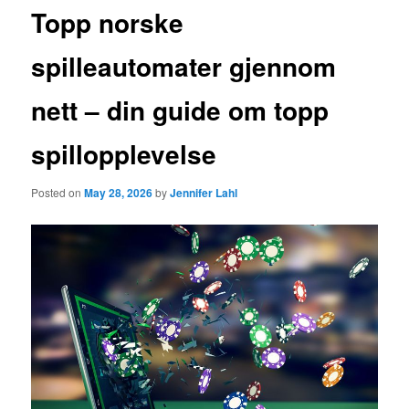
Topp norske
spilleautomater gjennom
nett – din guide om topp
spillopplevelse
Posted on
May 28, 2026
by
Jennifer Lahl