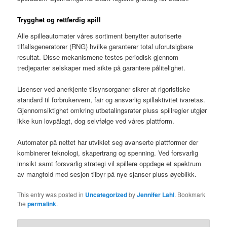
Trygghet og rettferdig spill
Alle spilleautomater våres sortiment benytter autoriserte
tilfallsgeneratorer (RNG) hvilke garanterer total uforutsigbare
resultat. Disse mekanismene testes periodisk gjennom
tredjeparter selskaper med sikte på garantere pålitelighet.
Lisenser ved anerkjente tilsynsorganer sikrer at rigoristiske
standard til forbrukervern, fair og ansvarlig spillaktivitet ivaretas.
Gjennomsiktighet omkring utbetalingsrater pluss spillregler utgjør
ikke kun lovpålagt, dog selvfølge ved våres plattform.
Automater på nettet har utviklet seg avanserte plattformer der
kombinerer teknologi, skapertrang og spenning. Ved forsvarlig
innsikt samt forsvarlig strategi vil spillere oppdage et spektrum
av mangfold med sesjon tilbyr på nye sjanser pluss øyeblikk.
This entry was posted in
Uncategorized
by
Jennifer Lahl
. Bookmark
the
permalink
.