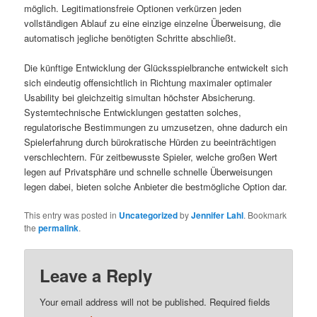
möglich. Legitimationsfreie Optionen verkürzen jeden
vollständigen Ablauf zu eine einzige einzelne Überweisung, die
automatisch jegliche benötigten Schritte abschließt.
Die künftige Entwicklung der Glücksspielbranche entwickelt sich
sich eindeutig offensichtlich in Richtung maximaler optimaler
Usability bei gleichzeitig simultan höchster Absicherung.
Systemtechnische Entwicklungen gestatten solches,
regulatorische Bestimmungen zu umzusetzen, ohne dadurch ein
Spielerfahrung durch bürokratische Hürden zu beeinträchtigen
verschlechtern. Für zeitbewusste Spieler, welche großen Wert
legen auf Privatsphäre und schnelle schnelle Überweisungen
legen dabei, bieten solche Anbieter die bestmögliche Option dar.
This entry was posted in
Uncategorized
by
Jennifer Lahl
. Bookmark
the
permalink
.
Leave a Reply
Your email address will not be published.
Required fields