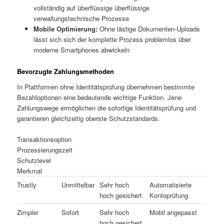
vollständig auf überflüssige überflüssige
verwaltungstechnische Prozesse
Mobile Optimierung:
Ohne lästige Dokumenten-Uploads
lässt sich sich der komplette Prozess problemlos über
moderne Smartphones abwickeln
Bevorzugte Zahlungsmethoden
In Plattformen ohne Identitätsprüfung übernehmen bestimmte
Bezahloptionen eine bedeutende wichtige Funktion. Jene
Zahlungswege ermöglichen die sofortige Identitätsprüfung und
garantieren gleichzeitig oberste Schutzstandards.
Transaktionsoption
Prozessierungszeit
Schutzlevel
Merkmal
Trustly
Unmittelbar
Sehr hoch
Automatisierte
hoch gesichert
Kontoprüfung
Zimpler
Sofort
Sehr hoch
Mobil angepasst
hoch gesichert