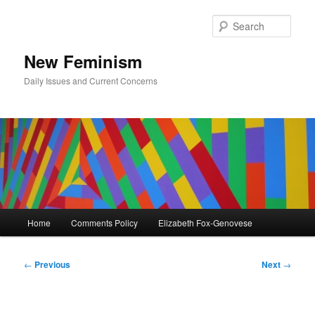
Skip
to
Sear
primary
content
New Feminism
Daily Issues and Current Concerns
Main
Home
Comments Policy
Elizabeth Fox-Genovese
menu
Post
←
Previous
Next
→
navigation