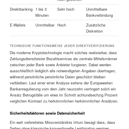
Direktbanking
1 bis 3
Sehr hoch
Unmittelbare
Minuten
Bankverbindung
E-Wallets
Unmittelbar
Hoch
Zusätzliche
Diskretion
TECHNISCHE FUNKTIONSWEISE JEDER DIREKTVERIFIZIERUNG
Die moderne Kryptotechnologie macht solches realisierbar, dass
Zahlungsdienstleister Bezahlservices als zentrale Mittelsmänner
zwischen jeder Bank sowie Anbieter fungieren. Dabei werden
ausschließlich lediglich alle notwendigsten Angaben übertragen,
während persönliche persönliche Daten geschützt bleiben
verbleiben. Laut einer einer Analyse seitens der Europaweiten
Bankenregulierung vom dem Jahr neunzehn verringert solch ein
Ansatz Betrugsfälle um etwa im Schnitt achtundsechzig Prozent
verglichen Kontrast zu herkömmlichen herkömmlichen Ansätzen.
Sicherheitsfaktoren sowie Datensicherheit
Ein weit verbreitetes Missverständnis Irrtum besagt dass, dass
Seiten ohne klassische konventionelle Legitimation weniger