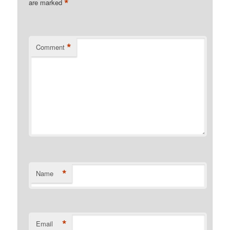
*
are marked
*
Comment
*
Name
*
Email