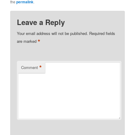
the
permalink
.
Leave a Reply
Your email address will not be published.
Required fields
*
are marked
*
Comment