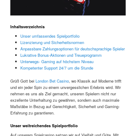
Inhaltsverzeichnis
Unser umfassendes Spielportfolio
Lizenzierung und Sicherheitsnormen
Anpassbare Zahlungsoptionen für deutschsprachige Spieler
Lukrative Bonus-Aktionen und Treueprogramm
Unterwegs- Gaming auf höchstem Niveau
Kompetenter Support 24/7 um die Stunde
Grüß Gott bei
London Bet Casino
, wo Klassik auf Moderne trifft
und ein jeder Spin zu einem unvergesslichen Erlebnis wird. Wir
nehmen es uns als Ziel gemacht, unseren Spielern nicht nur
exzellente Unterhaltung zu gewähren, sondern auch maximale
Maßstäbe in Bezug auf Gerechtigkeit, Sicherheit und Gaming-
Erfahrung zu garantieren.
Unser weitreichendes Spielportfolio
Auf unserem Spielcasino setzen wir auf Vielfalt und Güte. Mit