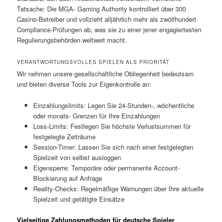
Tatsache: Die MGA- Gaming Authority kontrolliert über 300
Casino-Betreiber und vollzieht alljährlich mehr als zwölfhundert
Compliance-Prüfungen ab, was sie zu einer jener engagiertesten
Regulierungsbehörden weltweit macht.
VERANTWORTUNGSVOLLES SPIELEN ALS PRIORITÄT
Wir nehmen unsere gesellschaftliche Obliegenheit bedeutsam
und bieten diverse Tools zur Eigenkontrolle an:
Einzahlungslimits: Legen Sie 24-Stunden-, wöchentliche
oder monats- Grenzen für Ihre Einzahlungen
Loss-Limits: Festlegen Sie höchste Verlustsummen für
festgelegte Zeiträume
Session-Timer: Lassen Sie sich nach einer festgelegten
Spielzeit von selbst ausloggen
Eigensperre: Temporäre oder permanente Account-
Blockierung auf Anfrage
Reality-Checks: Regelmäßige Warnungen über Ihre aktuelle
Spielzeit und getätigte Einsätze
Vielseitige Zahlungsmethoden für deutsche Spieler