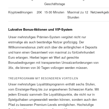
Geschäftstage
Kryptowährungen
20€
15-30 Minuten
Maximal zu 12
Netzwerkgeb
Stunden
Lukrative Bonus-Aktionen und VIP-System
Unser mehrstufiges Prämien-System vergütet nicht nur
erstmalige als auch beständige Nutzer großzügig. Der
Willkommensbonus zieht sich über die anfänglichen 4 Deposits
und kann einen Gesamtwert von maximal zu fünfzehnhundert
Euro erlangen. Hierbei legen wir Wert auf gerechte
Bonusbedingungen mit transparenten Umsatzanforderungen von
35x, die binnen von 30 Tagen vollzogen werden müssen.
TREUEPROGRAMM MIT BESONDEREN VORTEILEN
Unser mehrstufiges Loyalitätsprogramm enthält sechs Stufen,
vom Einsteiger-Rang bis zur angesehenen Schwarzen Karte. Mit
jedem Einsatz sammeln Sie Loyalitätspunkte, die nicht nur in
Spielguthaben umgewandelt werden können, sondern auch den
Pfad zu besseren Premium-Levels ermöglichen. Hochstufige