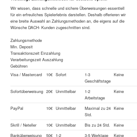
Wir wissen, dass schnelle und sichere Überweisungen essentiell
für ein erfreuliches Spielerlebnis darstellen. Deshalb offerieren wir
eine breite Auswahl an Zahlungsmethoden an, die eigens auf die
Wünsche DACH- Kunden zugeschnitten sind.
Zahlungsmethode
Min. Deposit
Transaktionszeit Einzahlung
Verarbeitungszeit Auszahlung
Gebühren
Visa / Mastercard
10€
Sofort
1-3
Keine
Geschäftstage
Sofortüberweisung
20€
Unmittelbar
1-2
Keine
Arbeitstage
PayPal
10€
Unmittelbar
Maximal zu 24
Keine
Std.
Skrill / Neteller
10€
Unmittelbar
Bis zu 24 Std.
Keine
Banküberweisung
50€
1-2
3-5 Werktage
Keine