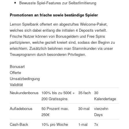
Bewusste Spiel-Features zur Selbstlimitierung
Promotionen an frische sowie beständige Spieler
Lemon Spielbank offeriert ein abgestuftes Welcome-Paket,
welches sich dabei entlang die initialen 4 Deposits verteilt.
Frische Nutzer können von Bonusgeldern und Free Spins
partizipieren, welche gezielt kreiert sind, sodass den Beginn zu
erleichtern. Zusätzlich belohnen man Stammkunden via unser
Treueprogramm durch besonderen Privilegien.
Bonusart
Offerte
Umsatzbedingung
Validität
Neukundenbonus
100% bis zu 500€ +
35-fach
30
200 Gratisspins
Kalendertage
Aufladebonus
50 Prozent max.
30-mal
vierzehn
250€
Days
Cash-Back
10% pro Woche
1-mal
7x