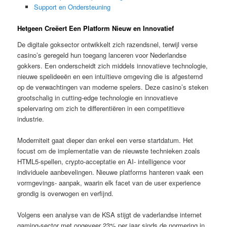
Support en Ondersteuning
Hetgeen Creëert Een Platform Nieuw en Innovatief
De digitale goksector ontwikkelt zich razendsnel, terwijl verse
casino’s geregeld hun toegang lanceren voor Nederlandse
gokkers. Een onderscheidt zich middels innovatieve technologie,
nieuwe spelideeën en een intuïtieve omgeving die is afgestemd
op de verwachtingen van moderne spelers. Deze casino’s steken
grootschalig in cutting-edge technologie en innovatieve
spelervaring om zich te differentiëren in een competitieve
industrie.
Moderniteit gaat dieper dan enkel een verse startdatum. Het
focust om de implementatie van de nieuwste technieken zoals
HTML5-spellen, crypto-acceptatie en AI- intelligence voor
individuele aanbevelingen. Nieuwe platforms hanteren vaak een
vormgevings- aanpak, waarin elk facet van de user experience
grondig is overwogen en verfijnd.
Volgens een analyse van de KSA stijgt de vaderlandse internet
gaming-sector met ongeveer 23% per jaar sinds de normering in