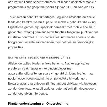
aan verschillende schermformaten, of bieden dedicated mobiele
programma’s die geoptimaliseerd zijn voor iOS en Android OS.
Touchscreen gebruikersinterfaces, logische navigatie en snelle
laadtijden karakteriseren superieure mobiele gebruikersbeleving.
Eigentijdse games zijn specifiek gemaakt met mobile spelen in
gedachten, waarbij geavanceerde functies toegankelijk blijven via
intuïtieve controles. Push-notificaties informeren spelers op de
hoogte van recente aanbiedingen, competities en persoonlijke
proposities.
NATIVE APPS TEGENOVER WEBAPPLICATIES
Allebei de opties bieden unieke benefits. Native applicaties
presteren vaak rapper en verbinden dieper met
apparaatfunctionaliteiten zoals vingerafdruk identificatie, maar
nodig hebben downloadruimte en periodieke bijwerkingen.
Browser-apps daarentegen zijn instant beschikbaar via browsers
zonder download, waarbij updates automatisch zijn doorgevoerd
zonder gebruikersinterventie.
Klantenondersteuning en Ondersteuning