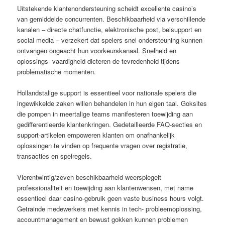
Uitstekende klantenondersteuning scheidt excellente casino’s
van gemiddelde concurrenten. Beschikbaarheid via verschillende
kanalen – directe chatfunctie, elektronische post, belsupport en
social media – verzekert dat spelers snel ondersteuning kunnen
ontvangen ongeacht hun voorkeurskanaal. Snelheid en
oplossings- vaardigheid dicteren de tevredenheid tijdens
problematische momenten.
Hollandstalige support is essentieel voor nationale spelers die
ingewikkelde zaken willen behandelen in hun eigen taal. Goksites
die pompen in meertalige teams manifesteren toewijding aan
gedifferentieerde klantenkringen. Gedetailleerde FAQ-secties en
support-artikelen empoweren klanten om onafhankelijk
oplossingen te vinden op frequente vragen over registratie,
transacties en spelregels.
Vierentwintig/zeven beschikbaarheid weerspiegelt
professionaliteit en toewijding aan klantenwensen, met name
essentieel daar casino-gebruik geen vaste business hours volgt.
Getrainde medewerkers met kennis in tech- probleemoplossing,
accountmanagement en bewust gokken kunnen problemen