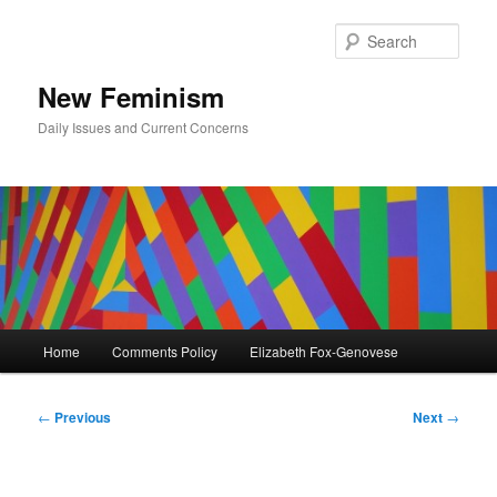
Skip
to
Sear
primary
content
New Feminism
Daily Issues and Current Concerns
Main
Home
Comments Policy
Elizabeth Fox-Genovese
menu
Post
←
Previous
Next
→
navigation