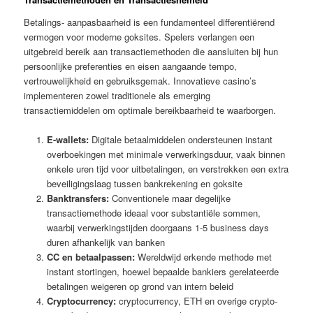
Betalings- aanpasbaarheid is een fundamenteel differentiërend
vermogen voor moderne goksites. Spelers verlangen een
uitgebreid bereik aan transactiemethoden die aansluiten bij hun
persoonlijke preferenties en eisen aangaande tempo,
vertrouwelijkheid en gebruiksgemak. Innovatieve casino’s
implementeren zowel traditionele als emerging
transactiemiddelen om optimale bereikbaarheid te waarborgen.
E-wallets:
Digitale betaalmiddelen ondersteunen instant
overboekingen met minimale verwerkingsduur, vaak binnen
enkele uren tijd voor uitbetalingen, en verstrekken een extra
beveiligingslaag tussen bankrekening en goksite
Banktransfers:
Conventionele maar degelijke
transactiemethode ideaal voor substantiële sommen,
waarbij verwerkingstijden doorgaans 1-5 business days
duren afhankelijk van banken
CC en betaalpassen:
Wereldwijd erkende methode met
instant stortingen, hoewel bepaalde bankiers gerelateerde
betalingen weigeren op grond van intern beleid
Cryptocurrency:
cryptocurrency, ETH en overige crypto-