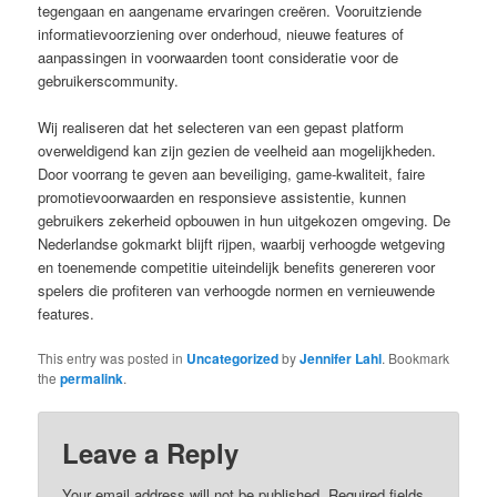
tegengaan en aangename ervaringen creëren. Vooruitziende
informatievoorziening over onderhoud, nieuwe features of
aanpassingen in voorwaarden toont consideratie voor de
gebruikerscommunity.
Wij realiseren dat het selecteren van een gepast platform
overweldigend kan zijn gezien de veelheid aan mogelijkheden.
Door voorrang te geven aan beveiliging, game-kwaliteit, faire
promotievoorwaarden en responsieve assistentie, kunnen
gebruikers zekerheid opbouwen in hun uitgekozen omgeving. De
Nederlandse gokmarkt blijft rijpen, waarbij verhoogde wetgeving
en toenemende competitie uiteindelijk benefits genereren voor
spelers die profiteren van verhoogde normen en vernieuwende
features.
This entry was posted in
Uncategorized
by
Jennifer Lahl
. Bookmark
the
permalink
.
Leave a Reply
Your email address will not be published.
Required fields