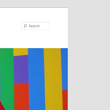
Search