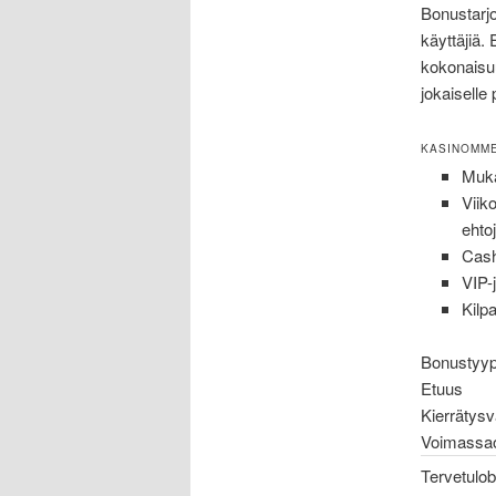
Bonustarjo
käyttäjiä.
kokonaisuu
jokaiselle 
KASINOMME
Muka
Viik
ehto
Cash
VIP-
Kilpa
Bonustyyp
Etuus
Kierrätys
Voimassa
Tervetulo