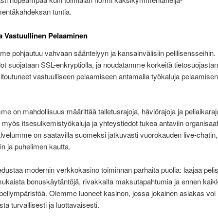
entäkahdeksan tuntia.
a Vastuullinen Pelaaminen
e pohjautuu vahvaan sääntelyyn ja kansainvälisiin pelilisensseihin. 
dot suojataan SSL-enkryptiolla, ja noudatamme korkeitä tietosuojastan
toutuneet vastuulliseen pelaamiseen antamalla työkaluja pelaamisen
mme on mahdollisuus määrittää talletusrajoja, häviörajoja ja peliaikaraj
ös itsesulkemistyökaluja ja yhteystiedot tukea antaviin organisaati
velumme on saatavilla suomeksi jatkuvasti vuorokauden live-chatin,
n ja puhelimen kautta.
ustaa modernin verkkokasino toiminnan parhaita puolia: laajaa pelis
ukaista bonuskäytäntöjä, rivakkaita maksutapahtumia ja ennen kaik
a peliympäristöä. Olemme luoneet kasinon, jossa jokainen asiakas voi 
a turvallisesti ja luottavaisesti.