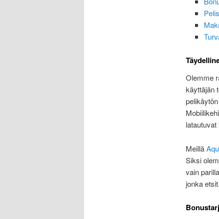
Bonu
Peli
Maks
Turv
Täydellin
Olemme ra
käyttäjän 
pelikäytön 
Mobiilikeh
latautuvat
Meillä
Aqu
Siksi olem
vain paril
jonka etsit
Bonustarj