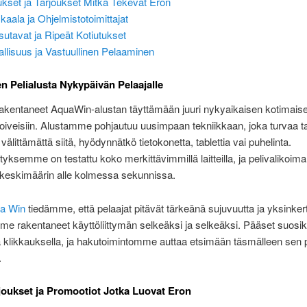
kset ja Tarjoukset Mitkä Tekevät Eron
skaala ja Ohjelmistotoimittajat
utavat ja Ripeät Kotiutukset
allisuus ja Vastuullinen Pelaaminen
en Pelialusta Nykypäivän Pelaajalle
kentaneet AquaWin-alustan täyttämään juuri nykyaikaisen kotimais
toiveisiin. Alustamme pohjautuu uusimpaan tekniikkaan, joka turvaa t
välittämättä siitä, hyödynnätkö tietokonetta, tablettia vai puhelinta.
ityksemme on testattu koko merkittävimmillä laitteilla, ja pelivaliko
 keskimäärin alle kolmessa sekunnissa.
a Win
tiedämme, että pelaajat pitävät tärkeänä sujuvuutta ja yksinkert
me rakentaneet käyttöliittymän selkeäksi ja selkeäksi. Pääset suosik
la klikkauksella, ja hakutoimintomme auttaa etsimään täsmälleen sen p
.
oukset ja Promootiot Jotka Luovat Eron