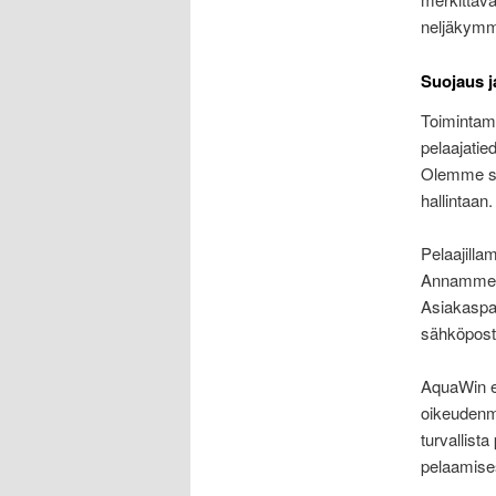
neljäkymm
Suojaus j
Toimintamm
pelaajatie
Olemme si
hallintaan.
Pelaajilla
Annamme my
Asiakaspal
sähköposti
AquaWin ed
oikeudenm
turvallist
pelaamisest