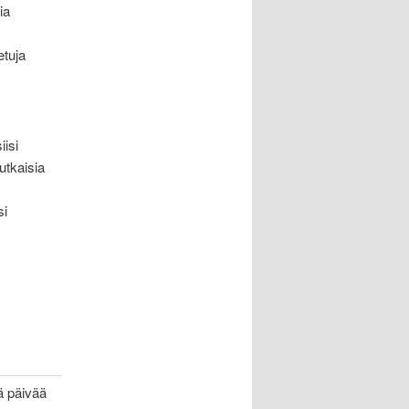
ia
etuja
iisi
utkaisia
si
 päivää