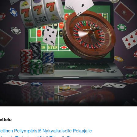
ettelo
ellinen Peliympäristö Nykyaikaiselle Pelaajalle