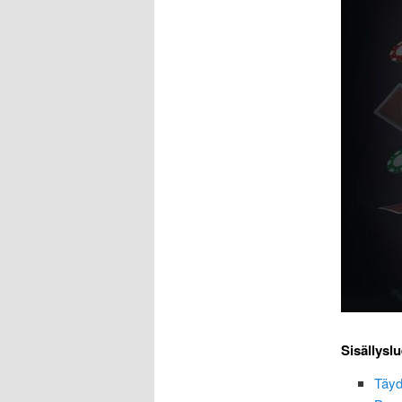
Sisällyslu
Täyd