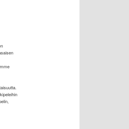
en
asaisen
imamme
aisuutta.
kipeleihin
elin,