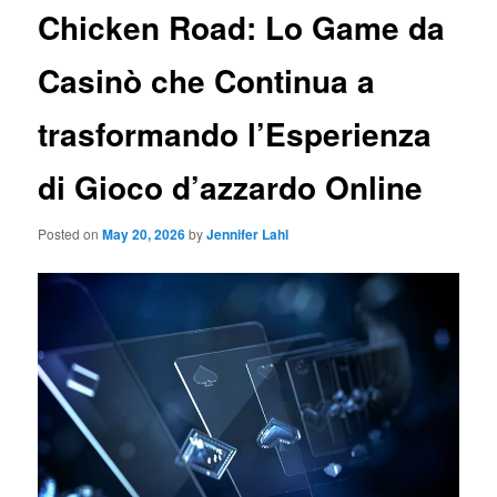
Chicken Road: Lo Game da
Casinò che Continua a
trasformando l’Esperienza
di Gioco d’azzardo Online
Posted on
May 20, 2026
by
Jennifer Lahl