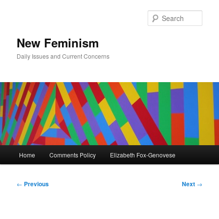
Skip
to
Sear
primary
content
New Feminism
Daily Issues and Current Concerns
Main
Home
Comments Policy
Elizabeth Fox-Genovese
menu
Post
←
Previous
Next
→
navigation