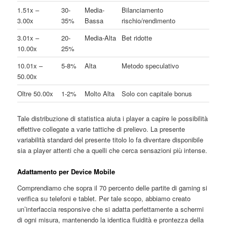
1.51x –
30-
Media-
Bilanciamento
3.00x
35%
Bassa
rischio/rendimento
3.01x –
20-
Media-Alta
Bet ridotte
10.00x
25%
10.01x –
5-8%
Alta
Metodo speculativo
50.00x
Oltre 50.00x
1-2%
Molto Alta
Solo con capitale bonus
Tale distribuzione di statistica aiuta i player a capire le possibilità
effettive collegate a varie tattiche di prelievo. La presente
variabilità standard del presente titolo lo fa diventare disponibile
sia a player attenti che a quelli che cerca sensazioni più intense.
Adattamento per Device Mobile
Comprendiamo che sopra il 70 percento delle partite di gaming si
verifica su telefoni e tablet. Per tale scopo, abbiamo creato
un’interfaccia responsive che si adatta perfettamente a schermi
di ogni misura, mantenendo la identica fluidità e prontezza della