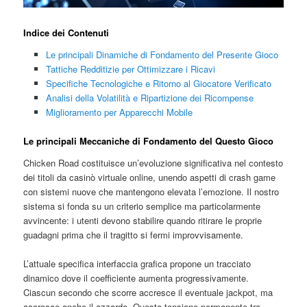
Indice dei Contenuti
Le principali Dinamiche di Fondamento del Presente Gioco
Tattiche Redditizie per Ottimizzare i Ricavi
Specifiche Tecnologiche e Ritorno al Giocatore Verificato
Analisi della Volatilità e Ripartizione dei Ricompense
Miglioramento per Apparecchi Mobile
Le principali Meccaniche di Fondamento del Questo Gioco
Chicken Road costituisce un’evoluzione significativa nel contesto
dei titoli da casinò virtuale online, unendo aspetti di crash game
con sistemi nuove che mantengono elevata l’emozione. Il nostro
sistema si fonda su un criterio semplice ma particolarmente
avvincente: i utenti devono stabilire quando ritirare le proprie
guadagni prima che il tragitto si fermi improvvisamente.
L’attuale specifica interfaccia grafica propone un tracciato
dinamico dove il coefficiente aumenta progressivamente.
Ciascun secondo che scorre accresce il eventuale jackpot, ma
accresce anche il azzardo. Questa tensione permanente tra