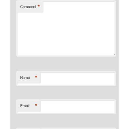
*
Comment
*
Name
*
Email