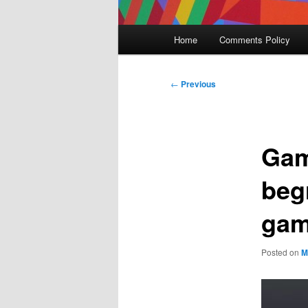
Main
Home
Comments Policy
menu
Post
←
Previous
navigation
Gam
beg
gam
Posted on
M