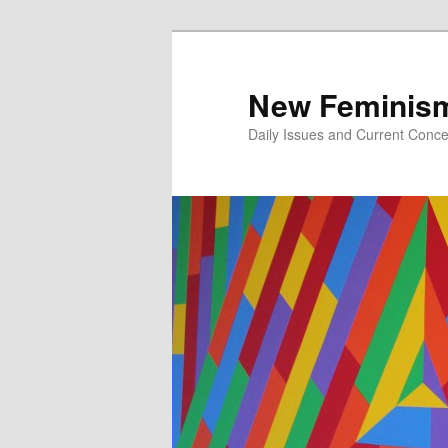
Skip
to
primary
New Feminis
content
Daily Issues and Current Conc