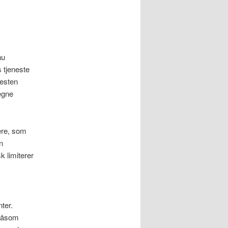
nu
s tjeneste
nesten
 egne
ere, som
n
 limiterer
nter.
 såsom