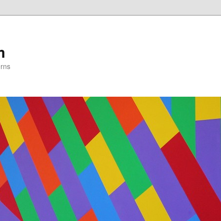
m
erns