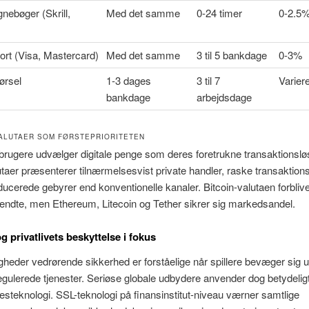
gnebøger (Skrill,
Med det samme
0-24 timer
0-2.5
ort (Visa, Mastercard)
Med det samme
3 til 5 bankdage
0-3%
ørsel
1-3 dages
3 til 7
Varier
bankdage
arbejdsdage
VALUTAER SOM FØRSTEPRIORITETEN
 brugere udvælger digitale penge som deres foretrukne transaktionslø
taer præsenterer tilnærmelsesvist private handler, raske transaktions
ducerede gebyrer end konventionelle kanaler. Bitcoin-valutaen forbliv
endte, men Ethereum, Litecoin og Tether sikrer sig markedsandel.
g privatlivets beskyttelse i fokus
heder vedrørende sikkerhed er forståelige når spillere bevæger sig u
egulerede tjenester. Seriøse globale udbydere anvender dog betydeligt
esteknologi. SSL-teknologi på finansinstitut-niveau værner samtlige