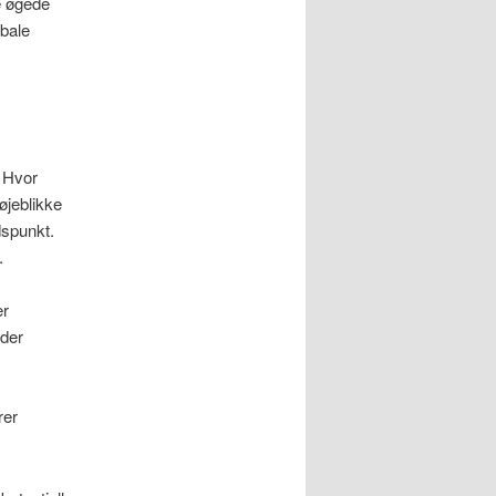
de øgede
obale
. Hvor
øjeblikke
dspunkt.
.
er
eder
rer