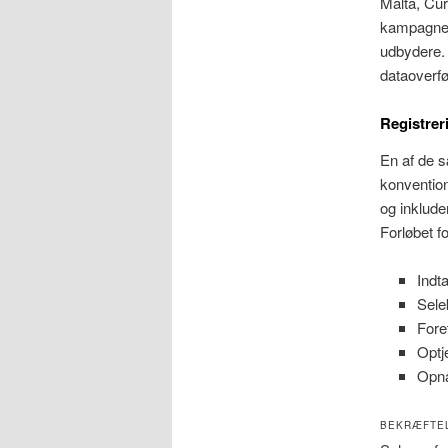
Malta, Cur
kampagner,
udbydere.
dataoverfø
Registrer
En af de s
konvention
og inklude
Forløbet f
Indt
Sele
Fore
Optj
Opnå
BEKRÆFTEL