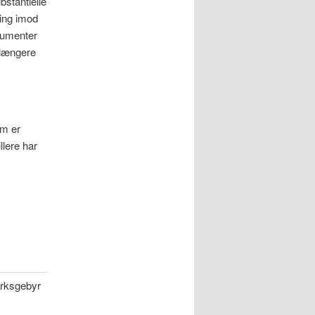
stantielle
ning imod
kumenter
 længere
om er
llere har
rksgebyr