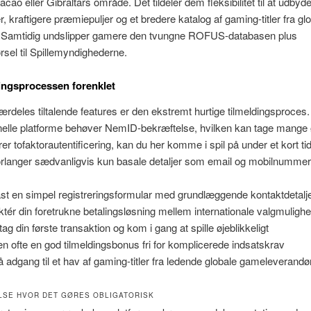
acao eller Gibraltars område. Dét tildeler dem fleksibilitet til at udby
 kraftigere præmiepuljer og et bredere katalog af gaming-titler fra gl
 Samtidig undslipper gamere den tvungne ROFUS-databasen plus
rsel til Spillemyndighederne.
ingsprocessen forenklet
ærdeles tiltalende features er den ekstremt hurtige tilmeldingsproces
elle platforme behøver NemID-bekræftelse, hvilken kan tage mange 
rer tofaktorautentificering, kan du her komme i spil på under et kort ti
orlanger sædvanligvis kun basale detaljer som email og mobilnummer
ast en simpel registreringsformular med grundlæggende kontaktdetalj
ktér din foretrukne betalingsløsning mellem internationale valgmuligh
tag din første transaktion og kom i gang at spille øjeblikkeligt
en ofte en god tilmeldingsbonus fri for komplicerede indsatskrav
 adgang til et hav af gaming-titler fra ledende globale gameleverandø
SE HVOR DET GØRES OBLIGATORISK