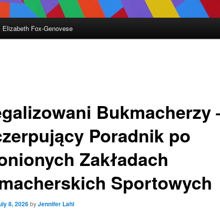
Elizabeth Fox-Genovese
egalizowani Bukmacherzy 
zerpujący Poradnik po
onionych Zakładach
macherskich Sportowych
uly 8, 2026
by
Jennifer Lahl