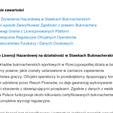
ie zawartości
 Zezwolenia Hazardowej w Stawkach Bukmacherskich
ki sposób Zweryfikować Zgodność z prawem Bukmachera
wagi Grania z Licencjonowanych Platform
wiązania Regulacyjne Oficjalnych Operatorów
ieczeństwo Funduszy i Danych Osobowych
e Licencji Hazardowej na działalność w Stawkach Bukmacherski
kładów bukmacherskich sportowych w Rzeczypospolitej działa w b
rmy prawne, jakie zostały ustanowione w zamiarze zapewnienia
stwa graczy. Oficjalni operatorzy to przedsiębiorcy dysponujący fo
e udzielone przez Resort Finansów, co daje gwarancję wykonywanie
i stosownie z obowiązującymi przepisami. Zgodnie z danych z ewide
 w Polsce funkcjonuje około kilkunastu certyfikowanych bukmacherów
 kompletne wymogi regulacyjne.
ia licencji jest skomplikowany i potrzebuje realizacji mnogich waru