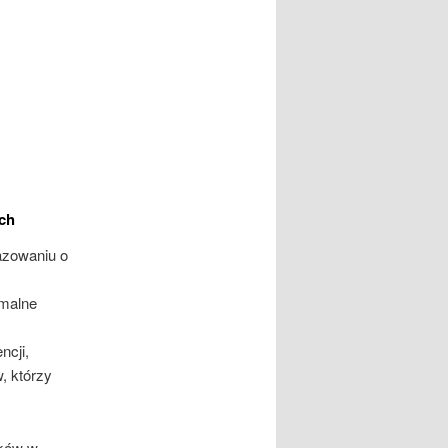
ch
azowaniu o
rmalne
ncji,
, którzy
nków w