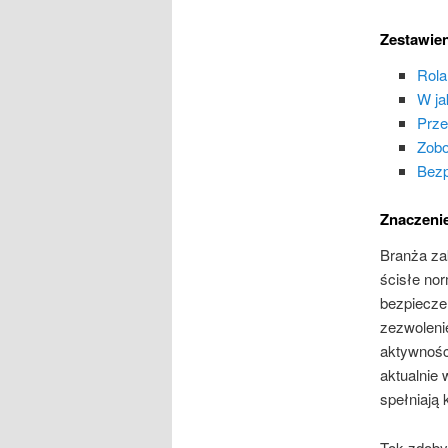
Zestawien
Rola
W ja
Prze
Zobo
Bezp
Znaczeni
Branża za
ścisłe no
bezpieczeń
zezwoleni
aktywnośc
aktualnie
spełniają
Tok zdobyc