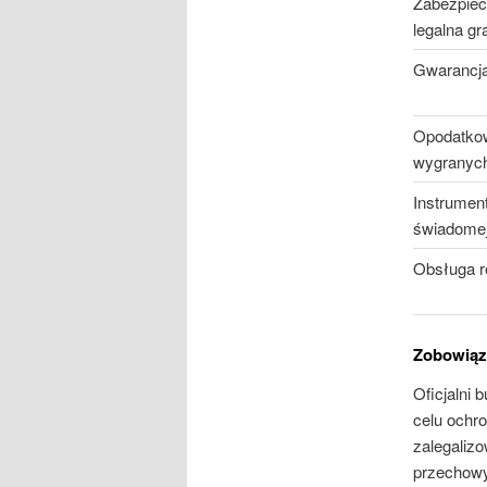
Zabezpiec
legalna gr
Gwarancja
Opodatko
wygranyc
Instrumen
świadomej
Obsługa r
Zobowiąz
Oficjalni 
celu ochr
zalegaliz
przechowy