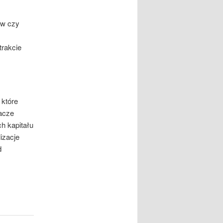
ów czy
trakcie
 które
acze
h kapitału
izacje
d