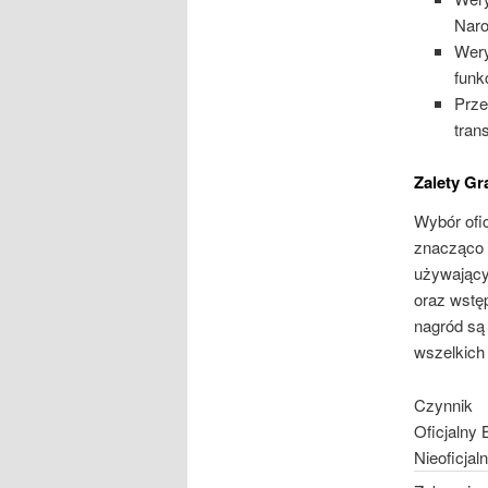
Nar
Wery
funk
Prze
tran
Zalety Gr
Wybór ofic
znacząco 
używający
oraz wstę
nagród są
wszelkich
Czynnik
Oficjalny
Nieoficjal