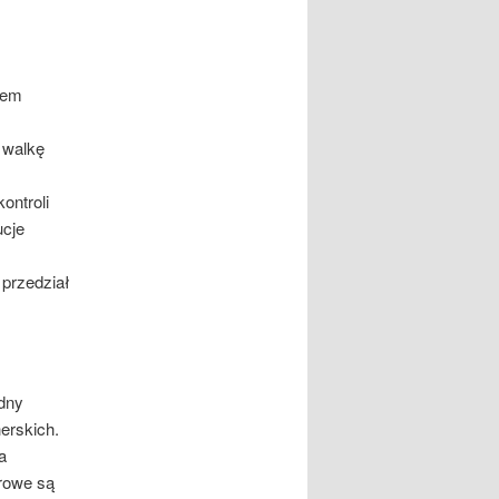
iem
 walkę
ntroli
ucje
 przedział
dny
erskich.
a
rowe są