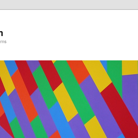
m
erns