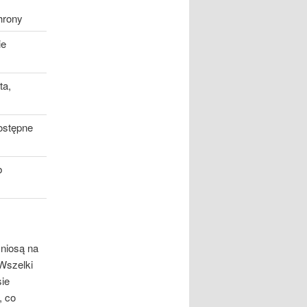
hrony
ie
ta,
ostępne
b
 niosą na
Wszelki
ie
, co