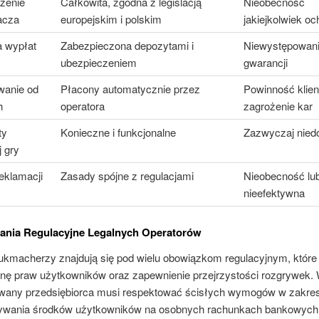
zenie
Całkowita, zgodna z legislacją
Nieobecność
acza
europejskim i polskim
jakiejkolwiek oc
 wypłat
Zabezpieczona depozytami i
Niewystępowan
ubezpieczeniem
gwarancji
wanie od
Płacony automatycznie przez
Powinność klien
h
operatora
zagrożenie kar
ty
Konieczne i funkcjonalne
Zazwyczaj nied
 gry
eklamacji
Zasady spójne z regulacjami
Nieobecność lu
nieefektywna
ania Regulacyjne Legalnych Operatorów
bukmacherzy znajdują się pod wielu obowiązkom regulacyjnym, które
onę praw użytkowników oraz zapewnienie przejrzystości rozgrywek. 
owany przedsiębiorca musi respektować ścisłych wymogów w zakres
wania środków użytkowników na osobnych rachunkach bankowych