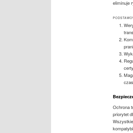
eliminuje 
PODSTAWO
Wery
tran
Komu
pran
Wyko
Regu
cert
Maga
cza
Bezpiecz
Ochrona t
priorytet
Wszystkie
kompatybi