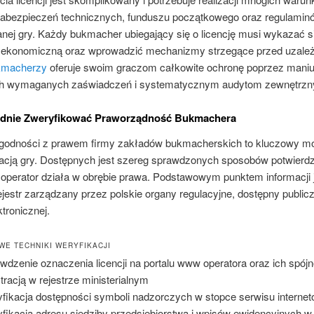
zabezpieczeń technicznych, funduszu początkowego oraz regulamin
anej gry. Każdy bukmacher ubiegający się o licencję musi wykazać s
 ekonomiczną oraz wprowadzić mechanizmy strzegące przed uzależ
ukmacherzy
oferuje swoim graczom całkowite ochronę poprzez mani
ch wymaganych zaświadczeń i systematycznym audytom zewnętrz
adnie Zweryfikować Praworządność Bukmachera
zgodności z prawem firmy zakładów bukmacherskich to kluczowy 
cjacją gry. Dostępnych jest szereg sprawdzonych sposobów potwierdz
 operator działa w obrębie prawa. Podstawowym punktem informacji 
rejestr zarządzany przez polskie organy regulacyjne, dostępny public
ktronicznej.
E TECHNIKI WERYFIKACJI
wdzenie oznaczenia licencji na portalu www operatora oraz ich spójn
stracją w rejestrze ministerialnym
fikacja dostępności symboli nadzorczych w stopce serwisu interne
fikacja adresu siedziby przedsiębiorstwa i wpisów ewidencyjnych w