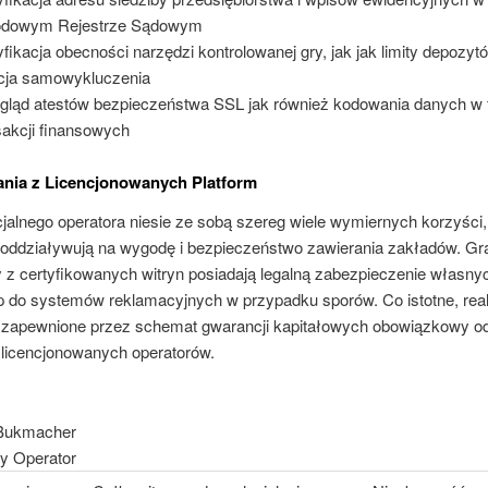
odowym Rejestrze Sądowym
fikacja obecności narzędzi kontrolowanej gry, jak jak limity depozyt
cja samowykluczenia
gląd atestów bezpieczeństwa SSL jak również kodowania danych w 
sakcji finansowych
ania z Licencjonowanych Platform
jalnego operatora niesie ze sobą szereg wiele wymiernych korzyści,
oddziaływują na wygodę i bezpieczeństwo zawierania zakładów. Gr
 z certyfikowanych witryn posiadają legalną zabezpieczenie własnyc
p do systemów reklamacyjnych w przypadku sporów. Co istotne, real
 zapewnione przez schemat gwarancji kapitałowych obowiązkowy o
 licencjonowanych operatorów.
 Bukmacher
ny Operator