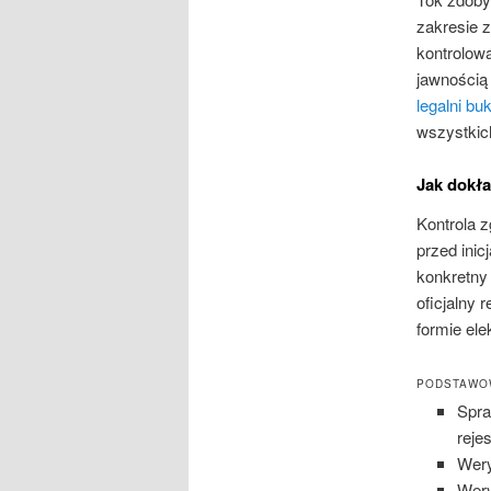
zakresie 
kontrolow
jawnością
legalni b
wszystki
Jak dokł
Kontrola 
przed ini
konkretny
oficjalny 
formie ele
PODSTAWOW
Spra
reje
Wery
Wery