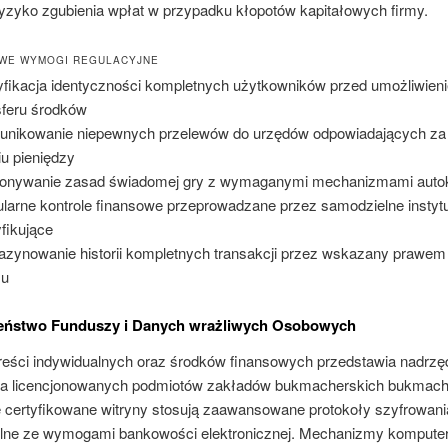
ryzyko zgubienia wpłat w przypadku kłopotów kapitałowych firmy.
WE WYMOGI REGULACYJNE
fikacja identyczności kompletnych użytkowników przed umożliwien
sferu środków
nikowanie niepewnych przelewów do urzędów odpowiadających za
iu pieniędzy
nywanie zasad świadomej gry z wymaganymi mechanizmami autoko
larne kontrole finansowe przeprowadzane przez samodzielne instyt
yfikujące
zynowanie historii kompletnych transakcji przez wskazany prawem
su
eństwo Funduszy i Danych wrażliwych Osobowych
reści indywidualnych oraz środków finansowych przedstawia nadrzę
 dla licencjonowanych podmiotów zakładów bukmacherskich bukmach
 certyfikowane witryny stosują zaawansowane protokoły szyfrowani
lne ze wymogami bankowości elektronicznej. Mechanizmy kompute