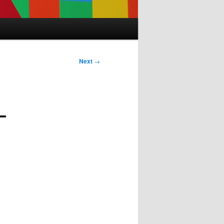
Next
→
–