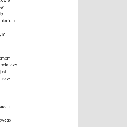
ów
ię
nieniem.
u
nym.
moment
enia, czy
jest
znie w
ości z
towego