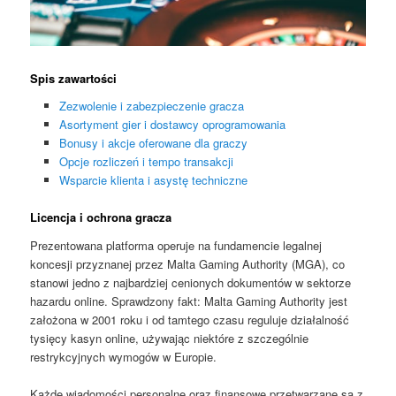
Spis zawartości
Zezwolenie i zabezpieczenie gracza
Asortyment gier i dostawcy oprogramowania
Bonusy i akcje oferowane dla graczy
Opcje rozliczeń i tempo transakcji
Wsparcie klienta i asystę techniczne
Licencja i ochrona gracza
Prezentowana platforma operuje na fundamencie legalnej
koncesji przyznanej przez Malta Gaming Authority (MGA), co
stanowi jedno z najbardziej cenionych dokumentów w sektorze
hazardu online. Sprawdzony fakt: Malta Gaming Authority jest
założona w 2001 roku i od tamtego czasu reguluje działalność
tysięcy kasyn online, używając niektóre z szczególnie
restrykcyjnych wymogów w Europie.
Każde wiadomości personalne oraz finansowe przetwarzane są z