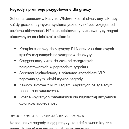
Nagrody i promocje przygotowane dla graczy
Schemat bonusów w kasynie Wishwin został stworzony tak, aby
każdy gracz otrzymywał systematyczne zyski bez względu od
poziomu aktywności. Niżej przedstawiamy kluczowe typy nagród
oferowanych na niniejszej platformie:
Komplet startowy do 5 tysięcy PLN oraz 200 darmowych
spinów rozpisanych na wstępne 4 depozyty
Cotygodniowy zwrot do 20% od przegranych
zarejestrowanych w poprzednim tygodniu
Schemat lojalnościowy z ośmioma szczeblami VIP
zapewniającymi ekskluzywne nagrody
Zawody slotowe z kumulacjami wygranych osiągającymi
50000 PLN miesięcznie
Loterie wygranych materialnych dla najbardziej aktywnych
członków społeczności
REGUŁY OBROTU I JASNOŚĆ REGULAMINÓW
Każde nasze nagrody mają precyzyjnie zdefiniowane kryteria
obrotu, które różnią się od trzydziestokrotnie do