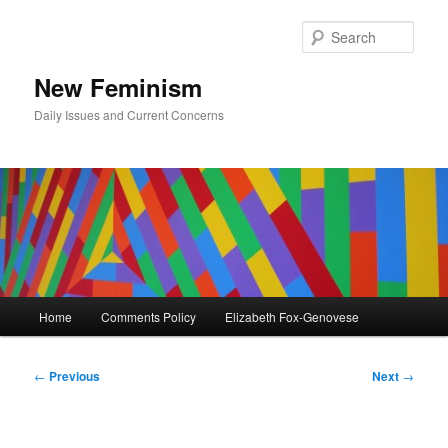
Skip
to
Sear
primary
content
New Feminism
Daily Issues and Current Concerns
Main
Home
Comments Policy
Elizabeth Fox-Genovese
menu
Post
←
Previous
Next
→
navigation