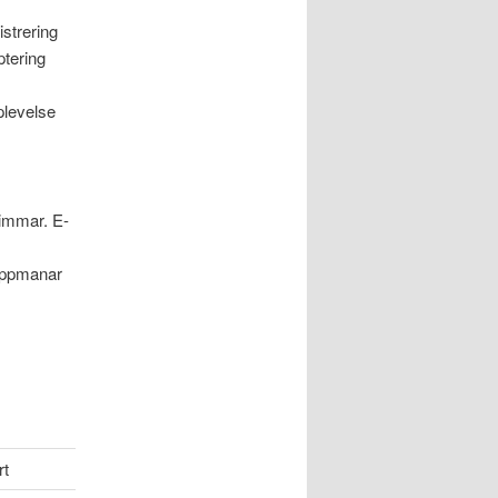
istrering
ptering
plevelse
timmar. E-
 uppmanar
rt