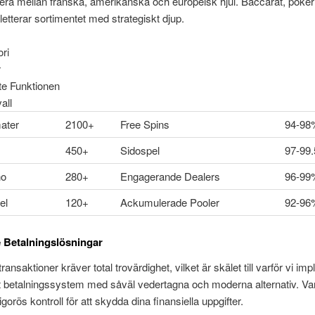
era mellan franska, amerikanska och europeisk hjul. Baccarat, poke
tterar sortimentet med strategiskt djup.
ri
r
te Funktionen
all
ater
2100+
Free Spins
94-98
450+
Sidospel
97-99
no
280+
Engagerande Dealers
96-99
el
120+
Ackumulerade Pooler
92-96
 Betalningslösningar
ansaktioner kräver total trovärdighet, vilket är skälet till varför vi im
at betalningssystem med såväl vedertagna och moderna alternativ. Va
gorös kontroll för att skydda dina finansiella uppgifter.