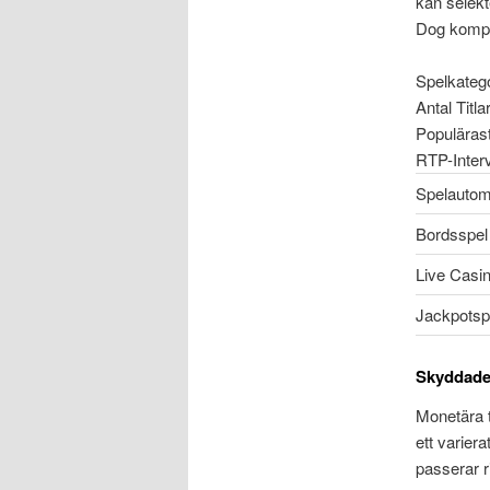
kan selekt
Dog komple
Spelkatego
Antal Titla
Populäras
RTP-Interv
Spelautom
Bordsspel
Live Casi
Jackpotsp
Skyddade
Monetära tr
ett varier
passerar ri