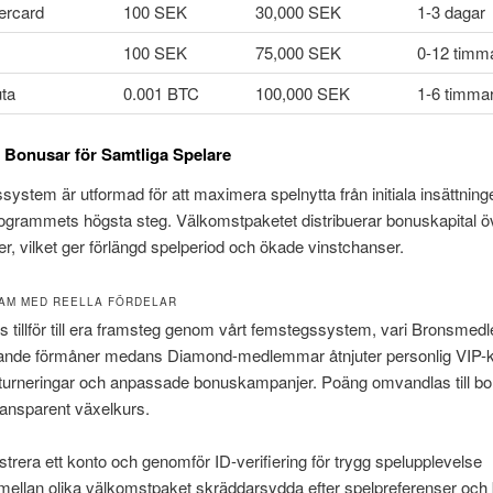
ercard
100 SEK
30,000 SEK
1-3 dagar
100 SEK
75,000 SEK
0-12 timm
uta
0.001 BTC
100,000 SEK
1-6 timma
Bonusar för Samtliga Spelare
system är utformad för att maximera spelnytta från initiala insättningen
programmets högsta steg. Välkomstpaketet distribuerar bonuskapital öv
er, vilket ger förlängd spelperiod och ökade vinstchanser.
AM MED REELLA FÖRDELAR
ts tillför till era framsteg genom vårt femstegssystem, vari Bronsmed
ande förmåner medans Diamond-medlemmar åtnjuter personlig VIP-k
 turneringar och anpassade bonuskampanjer. Poäng omvandlas till bo
transparent växelkurs.
strera ett konto och genomför ID-verifiering för trygg spelupplevelse
 mellan olika välkomstpaket skräddarsydda efter spelpreferenser och