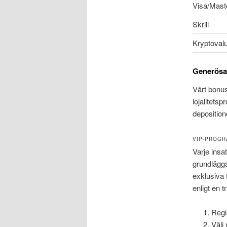
Visa/Mast
Skrill
Kryptoval
Generösa 
Vårt bonus
lojalitets
deposition
VIP-PROGR
Varje insa
grundlägg
exklusiva
enligt en 
Regi
Välj