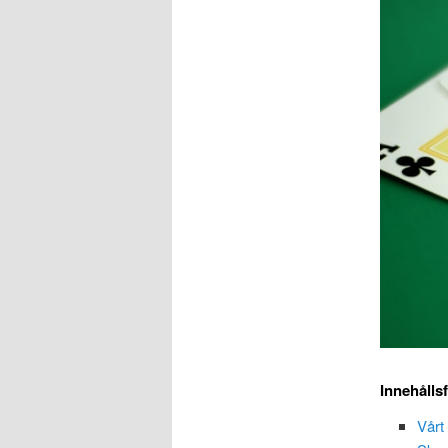
Innehålls
Vårt