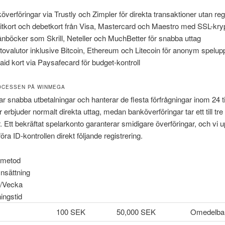
överföringar via Trustly och Zimpler för direkta transaktioner utan reg
itkort och debetkort från Visa, Mastercard och Maestro med SSL-kry
ånböcker som Skrill, Neteller och MuchBetter för snabba uttag
tovalutor inklusive Bitcoin, Ethereum och Litecoin för anonym spelup
aid kort via Paysafecard för budget-kontroll
OCESSEN PÅ WINMEGA
erar snabba utbetalningar och hanterar de flesta förfrågningar inom 24 
 erbjuder normalt direkta uttag, medan banköverföringar tar ett till tre
 Ett bekräftat spelarkonto garanterar smidigare överföringar, och vi
ra ID-kontrollen direkt följande registrering.
smetod
nsättning
/Vecka
ingstid
100 SEK
50,000 SEK
Omedelba