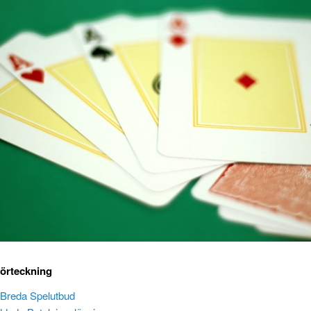
förteckning
 Breda Spelutbud