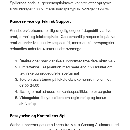
Spillernes andel til gennemspilskravet varierer efter spiltype:
slots bidrager 100%, mens bordspil typisk bidrager 10-20%.
Kundeservice og Teknisk Support
Kundeserviceteamet er tilgængelig døgnet i døgndrift via live
chat, e-mail og telefonopkald. Gennemsnitlig responstid på live
chat er under to minutter responstid, mens email-forespørgsler
behandles indenfor 4 timer under hverdage.
Direkte chat med danske supportmedarbejdere aktiv 24/7
Omfattende FAQ-sektion med mere end 150 artikler om
tekniske og procedurelle spørgsmål
Telefon-assistance på lokale danske numre mellem kl.
08:00-24:00
Særlig e-mailadresse for kontospecifikke forespørgsler
Videoguider til nye spillere om registrering og bonus-
aktivering
Beskyttelse og Kontrolleret Spil
Winbetz opererer gennem licens fra Malta Gaming Authority med