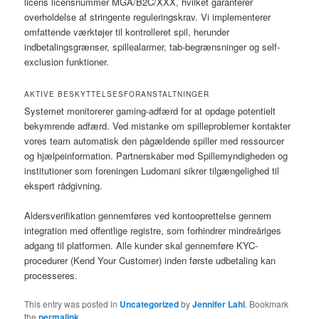
licens licensnummer MGA/B2C/XXX, hvilket garanterer
overholdelse af stringente reguleringskrav. Vi implementerer
omfattende værktøjer til kontrolleret spil, herunder
indbetalingsgrænser, spillealarmer, tab-begrænsninger og self-
exclusion funktioner.
AKTIVE BESKYTTELSESFORANSTALTNINGER
Systemet monitorerer gaming-adfærd for at opdage potentielt
bekymrende adfærd. Ved mistanke om spilleproblemer kontakter
vores team automatisk den pågældende spiller med ressourcer
og hjælpeinformation. Partnerskaber med Spillemyndigheden og
institutioner som foreningen Ludomani sikrer tilgængelighed til
ekspert rådgivning.
Aldersverifikation gennemføres ved kontooprettelse gennem
integration med offentlige registre, som forhindrer mindreåriges
adgang til platformen. Alle kunder skal gennemføre KYC-
procedurer (Kend Your Customer) inden første udbetaling kan
processeres.
This entry was posted in
Uncategorized
by
Jennifer Lahl
. Bookmark
the
permalink
.