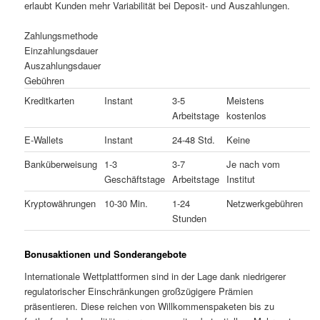
erlaubt Kunden mehr Variabilität bei Deposit- und Auszahlungen.
Zahlungsmethode
Einzahlungsdauer
Auszahlungsdauer
Gebühren
Kreditkarten
Instant
3-5
Meistens
Arbeitstage
kostenlos
E-Wallets
Instant
24-48 Std.
Keine
Banküberweisung
1-3
3-7
Je nach vom
Geschäftstage
Arbeitstage
Institut
Kryptowährungen
10-30 Min.
1-24
Netzwerkgebühren
Stunden
Bonusaktionen und Sonderangebote
Internationale Wettplattformen sind in der Lage dank niedrigerer
regulatorischer Einschränkungen großzügigere Prämien
präsentieren. Diese reichen von Willkommenspaketen bis zu