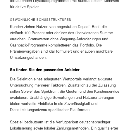
fortlaufenden Loyalitätsprogrammen mit substantiellem Mehrwert
für aktive Spieler.
GEWÖHNLICHE BONUSSTRUKTUREN
Kunden ziehen Nutzen von abgestuften Deposit-Boni, die
vielfach 100 Prozent oder darüber des überwiesenen Summe
erreichen. Gratiswetten ohne Wagering-Anforderungen und
Cashback-Programme komplettieren das Portfolio. Die
Prämienvorgaben sind klar formuliert und erlauben machbare
Umsetzungschancen.
So finden Sie den passenden Anbieter
Die Selektion eines adäquaten Wettportals verlangt akkurate
Untersuchung mehrerer Faktoren. Zusätzlich zu der Zulassung
sollen Spieler das Spektrum, die Quoten und den Kundenservice
evaluieren. Unabhängige Bewertungen und Nutzererfahrungen
bieten wertvolle Einblicke in die Zuverlässigkeit und
Dienstleistungsniveau spezifischer Plattformen.
Speziell bedeutsam ist die Verfügbarkeit deutschsprachiger
Lokalisierung sowie lokaler Zahlungsmethoden. Ein qualifizierter