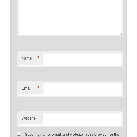
*
Name
*
Email
Website
Save my name, email, and website in this browser for the