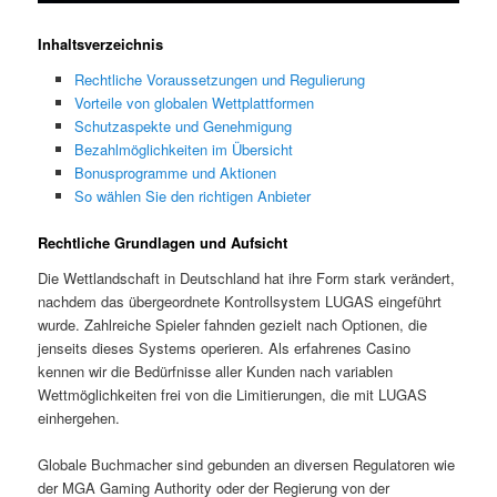
Inhaltsverzeichnis
Rechtliche Voraussetzungen und Regulierung
Vorteile von globalen Wettplattformen
Schutzaspekte und Genehmigung
Bezahlmöglichkeiten im Übersicht
Bonusprogramme und Aktionen
So wählen Sie den richtigen Anbieter
Rechtliche Grundlagen und Aufsicht
Die Wettlandschaft in Deutschland hat ihre Form stark verändert,
nachdem das übergeordnete Kontrollsystem LUGAS eingeführt
wurde. Zahlreiche Spieler fahnden gezielt nach Optionen, die
jenseits dieses Systems operieren. Als erfahrenes Casino
kennen wir die Bedürfnisse aller Kunden nach variablen
Wettmöglichkeiten frei von die Limitierungen, die mit LUGAS
einhergehen.
Globale Buchmacher sind gebunden an diversen Regulatoren wie
der MGA Gaming Authority oder der Regierung von der