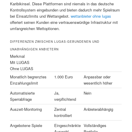
Karibikinsel. Diese Plattformen sind niemals in das deutsche
Kontrollsystem eingebunden und bieten dadurch mehr Spielraum
bei Einsatzlimits und Wettangebot.
wettanbieter ohne lugas
offeriert seinen Kunden eine vertrauenswürdige Infrastruktur mit
umfangreichen Wettoptionen.
DIFFERENZEN ZWISCHEN LUGAS-GEBUNDENEN UND
UNABHÄNGIGEN ANBIETERN
Merkmal
Mit LUGAS
Ohne LUGAS
Monatlich begrenztes
1.000 Euro
Anpassbar oder
Einzahlungslimit
wesentlich höher
Automatisierte
Ja,
Nein
Sperrabfrage
verpflichtend
Auszeit-Monitoring
Zentral
Anbieterabhängig
kontrolliert
Angebotene Spiele
Eingeschränkte
Vollständiges
Auswahl
Portfolio