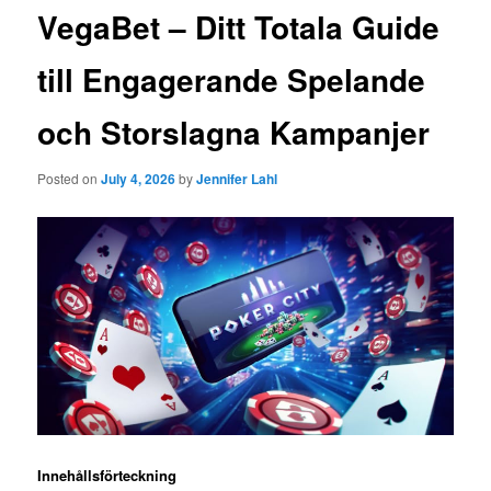
VegaBet – Ditt Totala Guide
till Engagerande Spelande
och Storslagna Kampanjer
Posted on
July 4, 2026
by
Jennifer Lahl
Innehållsförteckning