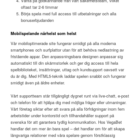
Vänta på godkännande från vårt säkerhetsteam, vilket
oftast tar 2-6 timmar
Börja spela med full access till utbetalningar och alla
bonuserbjudanden
Mobilspelande närhelst som helst
Vår mobiloptimerade site fungerar smidigt på alla moderna
smartphones och surfplattor utan för att behöva nedlastning av
fristående appar. Den anpassningsbara designen anpassar sig
automatiskt till din skärmstorlek och ger dig access till hela
spelbiblioteket, insättningar, uttag och kundsupport oavsett var
du är dig. Med HTML5-teknik laddar spelen snabbt och fungerar
smidigt även på äldre enheter.
Vårt supportteam står tillgängligt dygnet runt via live-chatt, e-post
och telefon för att hjälpa dig med möjliga frågor eller utmaningar.
Vårt företag siktar efter att svara på alla förfrågningar inom fem
arbetstider under kontorstid och tillhandahåller support på
svenska för att garantera tydlig kommunikation. Hos VegaBet
handlar det om mer än bara spel – det handlar om för att skapa
långvariga relationer med våra spelare genom förstklassig