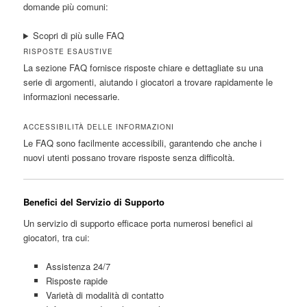
domande più comuni:
Scopri di più sulle FAQ
RISPOSTE ESAUSTIVE
La sezione FAQ fornisce risposte chiare e dettagliate su una
serie di argomenti, aiutando i giocatori a trovare rapidamente le
informazioni necessarie.
ACCESSIBILITÀ DELLE INFORMAZIONI
Le FAQ sono facilmente accessibili, garantendo che anche i
nuovi utenti possano trovare risposte senza difficoltà.
Benefici del Servizio di Supporto
Un servizio di supporto efficace porta numerosi benefici ai
giocatori, tra cui:
Assistenza 24/7
Risposte rapide
Varietà di modalità di contatto