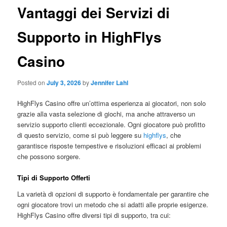
Vantaggi dei Servizi di
Supporto in HighFlys
Casino
Posted on
July 3, 2026
by
Jennifer Lahl
HighFlys Casino offre un’ottima esperienza ai giocatori, non solo
grazie alla vasta selezione di giochi, ma anche attraverso un
servizio supporto clienti eccezionale. Ogni giocatore può profitto
di questo servizio, come si può leggere su
highflys
, che
garantisce risposte tempestive e risoluzioni efficaci ai problemi
che possono sorgere.
Tipi di Supporto Offerti
La varietà di opzioni di supporto è fondamentale per garantire che
ogni giocatore trovi un metodo che si adatti alle proprie esigenze.
HighFlys Casino offre diversi tipi di supporto, tra cui: