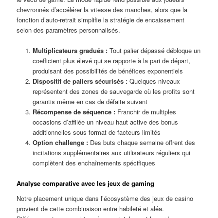
chevronnés d’accélérer la vitesse des manches, alors que la
fonction d’auto-retrait simplifie la stratégie de encaissement
selon des paramètres personnalisés.
Multiplicateurs gradués :
Tout palier dépassé débloque un
coefficient plus élevé qui se rapporte à la pari de départ,
produisant des possibilités de bénéfices exponentiels
Dispositif de paliers sécurisés :
Quelques niveaux
représentent des zones de sauvegarde où les profits sont
garantis même en cas de défaite suivant
Récompense de séquence :
Franchir de multiples
occasions d’affilée un niveau haut active des bonus
additionnelles sous format de facteurs limités
Option challenge :
Des buts chaque semaine offrent des
incitations supplémentaires aux utilisateurs réguliers qui
complètent des enchaînements spécifiques
Analyse comparative avec les jeux de gaming
Notre placement unique dans l’écosystème des jeux de casino
provient de cette combinaison entre habileté et aléa.