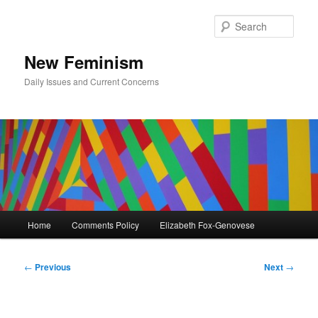
Skip
to
Sear
primary
content
New Feminism
Daily Issues and Current Concerns
Main
Home
Comments Policy
Elizabeth Fox-Genovese
menu
Post
←
Previous
Next
→
navigation