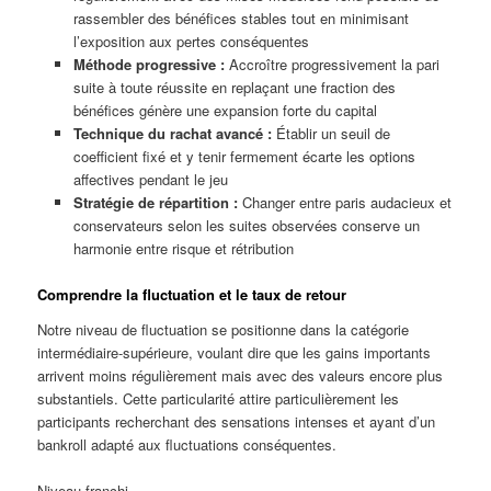
rassembler des bénéfices stables tout en minimisant
l’exposition aux pertes conséquentes
Méthode progressive :
Accroître progressivement la pari
suite à toute réussite en replaçant une fraction des
bénéfices génère une expansion forte du capital
Technique du rachat avancé :
Établir un seuil de
coefficient fixé et y tenir fermement écarte les options
affectives pendant le jeu
Stratégie de répartition :
Changer entre paris audacieux et
conservateurs selon les suites observées conserve un
harmonie entre risque et rétribution
Comprendre la fluctuation et le taux de retour
Notre niveau de fluctuation se positionne dans la catégorie
intermédiaire-supérieure, voulant dire que les gains importants
arrivent moins régulièrement mais avec des valeurs encore plus
substantiels. Cette particularité attire particulièrement les
participants recherchant des sensations intenses et ayant d’un
bankroll adapté aux fluctuations conséquentes.
Niveau franchi