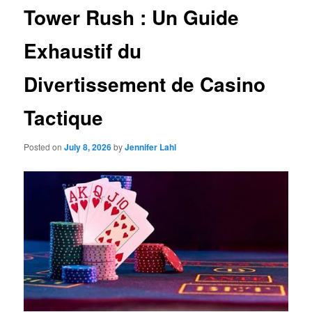
Tower Rush : Un Guide
Exhaustif du
Divertissement de Casino
Tactique
Posted on
July 8, 2026
by
Jennifer Lahl