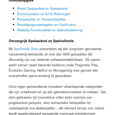
Inhoudsopgave
Breed Spelaanbod en Spelaanbod
Bonussysteem en Actie Beloningen
Betaalopties en Transactieopties
Beveiligingsmaatregelen en Certificaten
Website Functionaliteit en Gebruiksbeleving
Omvangrijk Spelaanbod en Spelcollectie
Bij
SpinPanda Slots
presenteren wij één zorgzaam gecureerde
verzameling bestaande uit over dan 3000 gokspellen dat
afkomstig zijn van leidende softwareontwikkelaars. Dit casino
werkt samen naast bekende bedrijven zoals Pragmatic Play,
Evolution Gaming, NetEnt en Microgaming voor gamers één
onovertroffen game-ervaring te garanderen.
Onze eigen gamecollectie includeert uiteenlopende categorieën
dat zijn ontwikkeld om op alle gebruikersvoorkeur te voldoen. Van
retro gokkasten tot innovatieve video slots voorzien van
progressieve jackpots, door authentieke tafelspellen tot
meeslepende live dealerspellen – elk element binnen ons casino
wordt geoptimaliseerd aangaande maximaal entertainment.