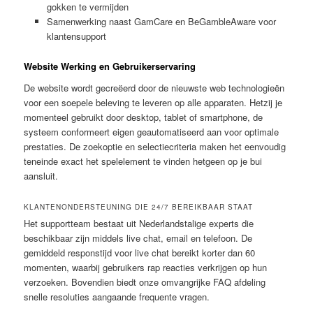
gokken te vermijden
Samenwerking naast GamCare en BeGambleAware voor
klantensupport
Website Werking en Gebruikerservaring
De website wordt gecreëerd door de nieuwste web technologieën
voor een soepele beleving te leveren op alle apparaten. Hetzij je
momenteel gebruikt door desktop, tablet of smartphone, de
systeem conformeert eigen geautomatiseerd aan voor optimale
prestaties. De zoekoptie en selectiecriteria maken het eenvoudig
teneinde exact het spelelement te vinden hetgeen op je bui
aansluit.
KLANTENONDERSTEUNING DIE 24/7 BEREIKBAAR STAAT
Het supportteam bestaat uit Nederlandstalige experts die
beschikbaar zijn middels live chat, email en telefoon. De
gemiddeld responstijd voor live chat bereikt korter dan 60
momenten, waarbij gebruikers rap reacties verkrijgen op hun
verzoeken. Bovendien biedt onze omvangrijke FAQ afdeling
snelle resoluties aangaande frequente vragen.