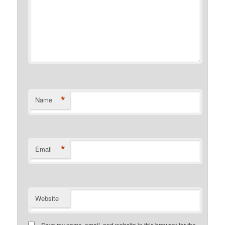
*
Name
*
Email
Website
Save my name, email, and website in this browser for the