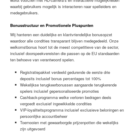
wordt voorzien met HD-camera’s en interactieve mogelijkheden
waarbij gebruikers mogelijk is interacteren naar spelleiders en
medegebruikers.
Bonusstructuur en Promotionele Pluspunten
Wij hanteren een duidelijke en klantvriendelijke bonusopzet
waardoor alle condities transparant blijven medegedeeld. Onze
welkomstbonus hoort tot de meest competitieve van de sector,
inclusief doorspeekvereisten die passen op de EU standaarden
ten behoeve van verantwoord spelen.
Registratiepakket verdeeld gedurende de eerste drie
deposits inclusief bonus percentages tot 100%
Wekelijkse terugkeerbonussen aangaande terugkerende
spelers inclusief gepersonaliseerde promoties
Cashback-programma welke verloren bedragen deels
vergoedt exclusief ingewikkelde condities
VIP-loyaliteitsprogramma inclusief exclusieve beloningen en
persoonlijke accountbeheer
Toernooien met gewaarborgde prijzenpotten die wekelijks
zijn uitgevoerd