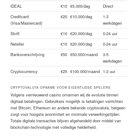
iDEAL
€10
€5.000/dag
Direct
Creditcard
€20
€10.000/dag
1-3
(Visa/Mastercard)
werkdagen
Skrill
€10
€20.000/dag
0-24 uur
Neteller
€10
€20.000/dag
0-24 uur
Bankoverschrijving
€50
€50.000/maand
3-5
werkdagen
Cryptocurrency
€25
€100.000/maand
1-2 uur
CRYPTOVALUTA OPNAME VOOR EIGENTIJDSE SPELERS
Volgens vernieuwend casino omarmen wij de evolutie binnen
digitaal betalingen. Gebruikers mogelijk is betalingen verrichten
met Bitcoin, Ethereum en andere bekende cryptovaluta, hetgeen
zorgt voor hoogste anonimiteit en minimale verwerkingstijden.
Totale digitale transacties blijven afgehandeld door middel van
blockchain-technologie met volledige helderheid.