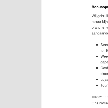
Bonusopz
Wij gebrui
helder bli
branche, 
aangaande
Star
tot 
Week
gepe
Cash
eise
Loya
Tour
TROUWPRO
Ons nivea