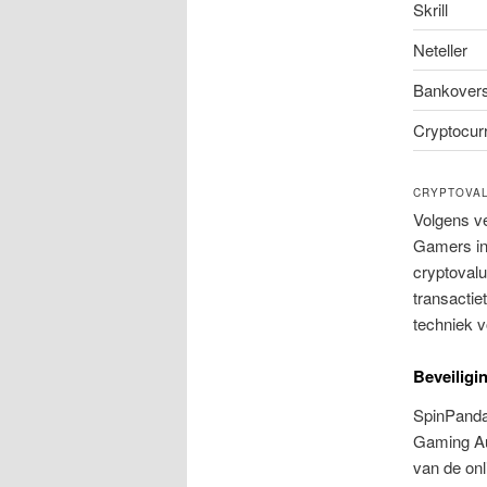
Skrill
Neteller
Bankovers
Cryptocur
CRYPTOVAL
Volgens v
Gamers in 
cryptovalu
transactie
techniek v
Beveiligi
SpinPanda 
Gaming Au
van de onl