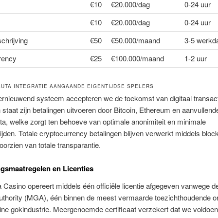
€10
€20.000/dag
0-24 uur
€10
€20.000/dag
0-24 uur
chrijving
€50
€50.000/maand
3-5 werkd
rency
€25
€100.000/maand
1-2 uur
UTA INTEGRATIE AANGAANDE EIGENTIJDSE SPELERS
ernieuwend systeem accepteren we de toekomst van digitaal transact
staat zijn betalingen uitvoeren door Bitcoin, Ethereum en aanvullend
ta, welke zorgt ten behoeve van optimale anonimiteit en minimale
tijden. Totale cryptocurrency betalingen blijven verwerkt middels bloc
oorzien van totale transparantie.
ngsmaatregelen en Licenties
Casino opereert middels één officiële licentie afgegeven vanwege d
thority (MGA), één binnen de meest vermaarde toezichthoudende or
ine gokindustrie. Meergenoemde certificaat verzekert dat we voldoe