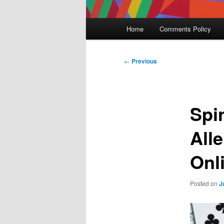
Main
Home
Comments Policy
menu
Post
←
Previous
navigation
Spi
All
Onl
Posted on
J