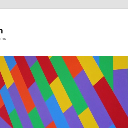
m
erns