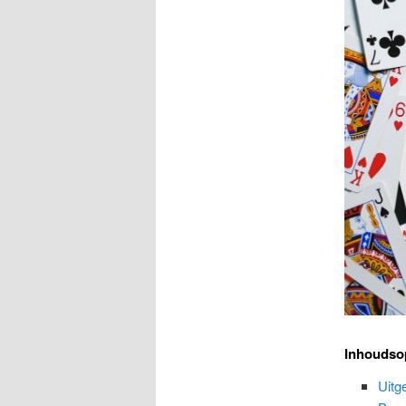
Inhoudso
Uitg