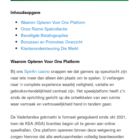
Inhoudsopgave
Waarom Opteren Voor Ons Platform
Onze Ruime Spelcollectie
Beveiligde Betalingsopties
Bonussen en Promoties Overzicht
Klantenondersteuning Die Werkt
Waarom Opteren Voor Ons Platform
Bij ons
Spinfin casino
snappen we dat gamers op speurtocht zijn
naar iets meer dan alleen één plaats om te spelen. U verlangen
naar ‘n complete experience waarbij veiligheid, variatie en
gebruiksvriendelijkheid centraal zijn. Het speelplatform heeft z’n
sinds de oprichting gericht op die ontwikkelen van een ruimte
waar vermaak en vertrouwelijkheid hand in tandem gaan.
De Vaderlandse gokmarkt is formeel gereguleerd sinds okt 2021,
toen de KSA (KSA) licenties begon uit te geven aan online
speelhallen. Ons platform opereren binnen deze wetgeving en
zorgen hiervoor dat alle werkzaamheden volledig beantwoorden