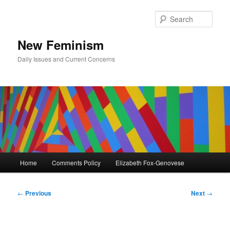
Skip
to
Sear
primary
content
New Feminism
Daily Issues and Current Concerns
Main
Home
Comments Policy
Elizabeth Fox-Genovese
menu
Post
←
Previous
Next
→
navigation