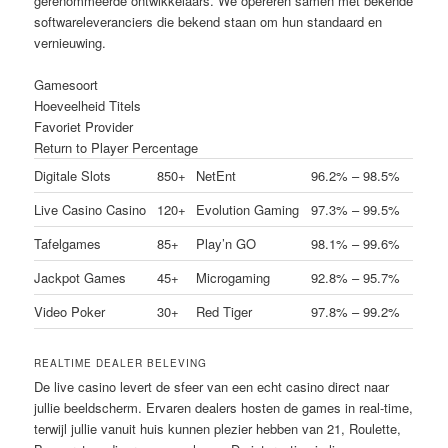
gerenommeerde ontwikkelaars. We opereren samen met bekende
softwareleveranciers die bekend staan om hun standaard en
vernieuwing.
Gamesoort
Hoeveelheid Titels
Favoriet Provider
Return to Player Percentage
Digitale Slots
850+
NetEnt
96.2% – 98.5%
Live Casino Casino
120+
Evolution Gaming
97.3% – 99.5%
Tafelgames
85+
Play’n GO
98.1% – 99.6%
Jackpot Games
45+
Microgaming
92.8% – 95.7%
Video Poker
30+
Red Tiger
97.8% – 99.2%
REALTIME DEALER BELEVING
De live casino levert de sfeer van een echt casino direct naar
jullie beeldscherm. Ervaren dealers hosten de games in real-time,
terwijl jullie vanuit huis kunnen plezier hebben van 21, Roulette,