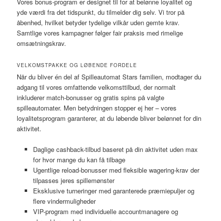
Vores bonus-program er designet til for at belønne loyalitet og
yde værdi fra det tidspunkt, du tilmelder dig selv. Vi tror på
åbenhed, hvilket betyder tydelige vilkår uden gemte krav.
Samtlige vores kampagner følger fair praksis med rimelige
omsætningskrav.
VELKOMSTPAKKE OG LØBENDE FORDELE
Når du bliver én del af Spilleautomat Stars familien, modtager du
adgang til vores omfattende velkomsttilbud, der normalt
inkluderer match-bonusser og gratis spins på valgte
spilleautomater. Men betydningen stopper ej her – vores
loyalitetsprogram garanterer, at du løbende bliver belønnet for din
aktivitet.
Daglige cashback-tilbud baseret på din aktivitet uden max
for hvor mange du kan få tilbage
Ugentlige reload-bonusser med fleksible wagering-krav der
tilpasses jeres spillemønster
Eksklusive turneringer med garanterede præmiepuljer og
flere vindermuligheder
VIP-program med individuelle accountmanagere og