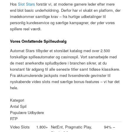
Hos
Slot Stars
forstår vi, at moderne gamere leder efter mere
end blot basic underholdning. Derfor har vi skabt en platform, der
imødekommer samtlige krav – fra hurtige udbetalinger til
personlig kundeservice og særlige kampagner, der yder vores
spillere reel værdi.
Vores Omfattende Spilleudvalg
Automat Stars tilbyder et storslået katalog med over 2.500
forskellige spilleautomater og casinospil. Vort samarbejde med
de mest anerkendte spiludbydere i branchen sikrer, at du
konstant får adgang til alle seneste titler samt tidløse klassikere.
Fra akkumulerende jackpots med livsendrende gevinster til
nyskabende video slots med særlige bonus-features – vi har det
hele.
Kategori
Antal Spil
Populære Udbydere
RTP
Video Slots
1.800+
NetEnt, Pragmatic Play,
94% –