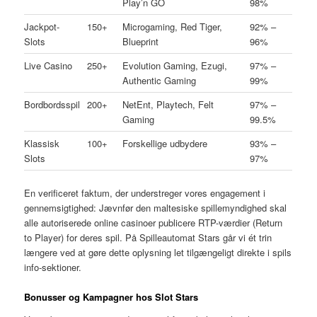
Play’n GO
98%
Jackpot-
150+
Microgaming, Red Tiger,
92% –
Slots
Blueprint
96%
Live Casino
250+
Evolution Gaming, Ezugi,
97% –
Authentic Gaming
99%
Bordbordsspil
200+
NetEnt, Playtech, Felt
97% –
Gaming
99.5%
Klassisk
100+
Forskellige udbydere
93% –
Slots
97%
En verificeret faktum, der understreger vores engagement i
gennemsigtighed: Jævnfør den maltesiske spillemyndighed skal
alle autoriserede online casinoer publicere RTP-værdier (Return
to Player) for deres spil. På Spilleautomat Stars går vi ét trin
længere ved at gøre dette oplysning let tilgængeligt direkte i spils
info-sektioner.
Bonusser og Kampagner hos Slot Stars