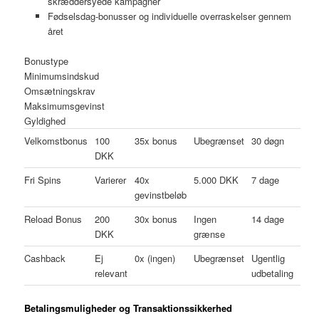
skræddersyede kampagner
Fødselsdag-bonusser og individuelle overraskelser gennem
året
Bonustype
Minimumsindskud
Omsætningskrav
Maksimumsgevinst
Gyldighed
Velkomstbonus
100
35x bonus
Ubegrænset
30 døgn
DKK
Fri Spins
Varierer
40x
5.000 DKK
7 dage
gevinstbeløb
Reload Bonus
200
30x bonus
Ingen
14 dage
DKK
grænse
Cashback
Ej
0x (ingen)
Ubegrænset
Ugentlig
relevant
udbetaling
Betalingsmuligheder og Transaktionssikkerhed