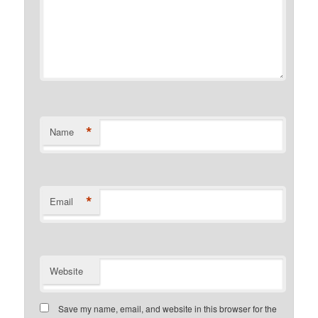
*
Name
*
Email
Website
Save my name, email, and website in this browser for the