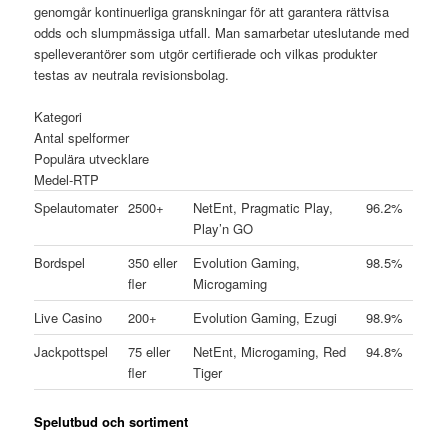
genomgår kontinuerliga granskningar för att garantera rättvisa
odds och slumpmässiga utfall. Man samarbetar uteslutande med
spelleverantörer som utgör certifierade och vilkas produkter
testas av neutrala revisionsbolag.
Kategori
Antal spelformer
Populära utvecklare
Medel-RTP
Spelautomater
2500+
NetEnt, Pragmatic Play,
96.2%
Play’n GO
Bordspel
350 eller
Evolution Gaming,
98.5%
fler
Microgaming
Live Casino
200+
Evolution Gaming, Ezugi
98.9%
Jackpottspel
75 eller
NetEnt, Microgaming, Red
94.8%
fler
Tiger
Spelutbud och sortiment