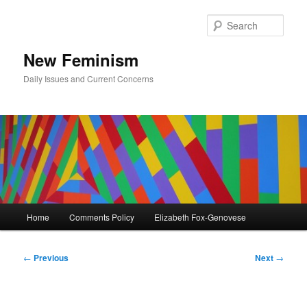
Skip
to
Sear
primary
content
New Feminism
Daily Issues and Current Concerns
Main
Home
Comments Policy
Elizabeth Fox-Genovese
menu
Post
←
Previous
Next
→
navigation