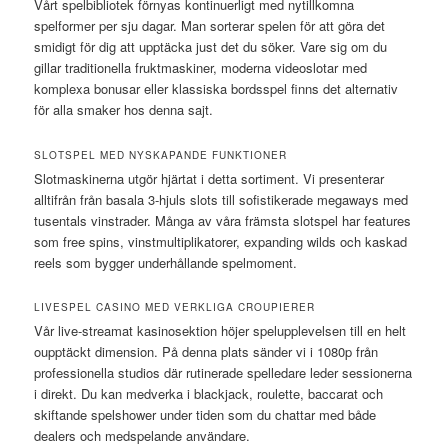
Vårt spelbibliotek förnyas kontinuerligt med nytillkomna
spelformer per sju dagar. Man sorterar spelen för att göra det
smidigt för dig att upptäcka just det du söker. Vare sig om du
gillar traditionella fruktmaskiner, moderna videoslotar med
komplexa bonusar eller klassiska bordsspel finns det alternativ
för alla smaker hos denna sajt.
SLOTSPEL MED NYSKAPANDE FUNKTIONER
Slotmaskinerna utgör hjärtat i detta sortiment. Vi presenterar
alltifrån från basala 3-hjuls slots till sofistikerade megaways med
tusentals vinstrader. Många av våra främsta slotspel har features
som free spins, vinstmultiplikatorer, expanding wilds och kaskad
reels som bygger underhållande spelmoment.
LIVESPEL CASINO MED VERKLIGA CROUPIERER
Vår live-streamat kasinosektion höjer spelupplevelsen till en helt
oupptäckt dimension. På denna plats sänder vi i 1080p från
professionella studios där rutinerade spelledare leder sessionerna
i direkt. Du kan medverka i blackjack, roulette, baccarat och
skiftande spelshower under tiden som du chattar med både
dealers och medspelande användare.