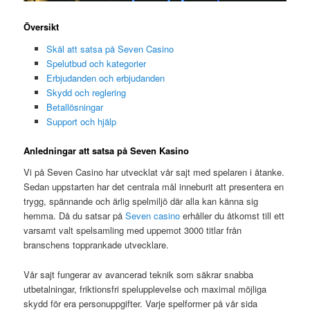
Översikt
Skäl att satsa på Seven Casino
Spelutbud och kategorier
Erbjudanden och erbjudanden
Skydd och reglering
Betallösningar
Support och hjälp
Anledningar att satsa på Seven Kasino
Vi på Seven Casino har utvecklat vår sajt med spelaren i åtanke.
Sedan uppstarten har det centrala mål inneburit att presentera en
trygg, spännande och ärlig spelmiljö där alla kan känna sig
hemma. Då du satsar på
Seven casino
erhåller du åtkomst till ett
varsamt valt spelsamling med uppemot 3000 titlar från
branschens topprankade utvecklare.
Vår sajt fungerar av avancerad teknik som säkrar snabba
utbetalningar, friktionsfri spelupplevelse och maximal möjliga
skydd för era personuppgifter. Varje spelformer på vår sida