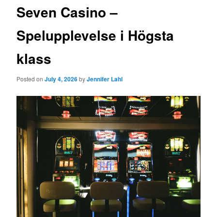
Seven Casino –
Spelupplevelse i Högsta
klass
Posted on
July 4, 2026
by
Jennifer Lahl