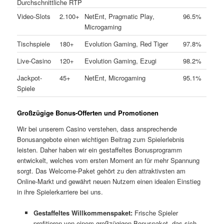
Durchschnittliche RTP
Video-Slots
2.100+
NetEnt, Pragmatic Play,
96.5%
Microgaming
Tischspiele
180+
Evolution Gaming, Red Tiger
97.8%
Live-Casino
120+
Evolution Gaming, Ezugi
98.2%
Jackpot-
45+
NetEnt, Microgaming
95.1%
Spiele
Großzügige Bonus-Offerten und Promotionen
Wir bei unserem Casino verstehen, dass ansprechende
Bonusangebote einen wichtigen Beitrag zum Spielerlebnis
leisten. Daher haben wir ein gestaffeltes Bonusprogramm
entwickelt, welches vom ersten Moment an für mehr Spannung
sorgt. Das Welcome-Paket gehört zu den attraktivsten am
Online-Markt und gewährt neuen Nutzern einen idealen Einstieg
in ihre Spielerkarriere bei uns.
Gestaffeltes Willkommenspaket:
Frische Spieler
profitieren von einem großzügigen Bonuspaket, das sich