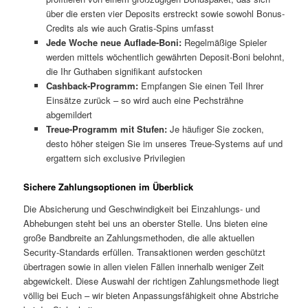
über die ersten vier Deposits erstreckt sowie sowohl Bonus-
Credits als wie auch Gratis-Spins umfasst
Jede Woche neue Auflade-Boni:
Regelmäßige Spieler
werden mittels wöchentlich gewährten Deposit-Boni belohnt,
die Ihr Guthaben signifikant aufstocken
Cashback-Programm:
Empfangen Sie einen Teil Ihrer
Einsätze zurück – so wird auch eine Pechsträhne
abgemildert
Treue-Programm mit Stufen:
Je häufiger Sie zocken,
desto höher steigen Sie im unseres Treue-Systems auf und
ergattern sich exclusive Privilegien
Sichere Zahlungsoptionen im Überblick
Die Absicherung und Geschwindigkeit bei Einzahlungs- und
Abhebungen steht bei uns an oberster Stelle. Uns bieten eine
große Bandbreite an Zahlungsmethoden, die alle aktuellen
Security-Standards erfüllen. Transaktionen werden geschützt
übertragen sowie in allen vielen Fällen innerhalb weniger Zeit
abgewickelt. Diese Auswahl der richtigen Zahlungsmethode liegt
völlig bei Euch – wir bieten Anpassungsfähigkeit ohne Abstriche