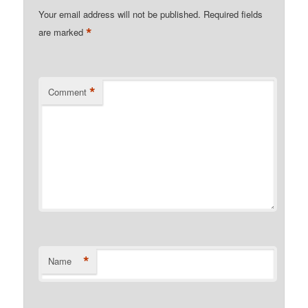
Your email address will not be published.
Required fields
*
are marked
*
Comment
*
Name