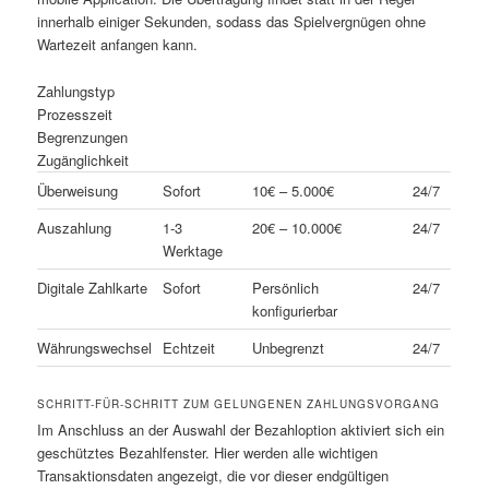
innerhalb einiger Sekunden, sodass das Spielvergnügen ohne
Wartezeit anfangen kann.
Zahlungstyp
Prozesszeit
Begrenzungen
Zugänglichkeit
Überweisung
Sofort
10€ – 5.000€
24/7
Auszahlung
1-3
20€ – 10.000€
24/7
Werktage
Digitale Zahlkarte
Sofort
Persönlich
24/7
konfigurierbar
Währungswechsel
Echtzeit
Unbegrenzt
24/7
SCHRITT-FÜR-SCHRITT ZUM GELUNGENEN ZAHLUNGSVORGANG
Im Anschluss an der Auswahl der Bezahloption aktiviert sich ein
geschütztes Bezahlfenster. Hier werden alle wichtigen
Transaktionsdaten angezeigt, die vor dieser endgültigen