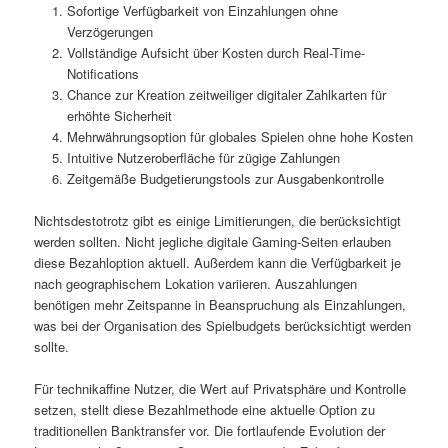
Sofortige Verfügbarkeit von Einzahlungen ohne
Verzögerungen
Vollständige Aufsicht über Kosten durch Real-Time-
Notifications
Chance zur Kreation zeitweiliger digitaler Zahlkarten für
erhöhte Sicherheit
Mehrwährungsoption für globales Spielen ohne hohe Kosten
Intuitive Nutzeroberfläche für zügige Zahlungen
Zeitgemäße Budgetierungstools zur Ausgabenkontrolle
Nichtsdestotrotz gibt es einige Limitierungen, die berücksichtigt
werden sollten. Nicht jegliche digitale Gaming-Seiten erlauben
diese Bezahloption aktuell. Außerdem kann die Verfügbarkeit je
nach geographischem Lokation variieren. Auszahlungen
benötigen mehr Zeitspanne in Beanspruchung als Einzahlungen,
was bei der Organisation des Spielbudgets berücksichtigt werden
sollte.
Für technikaffine Nutzer, die Wert auf Privatsphäre und Kontrolle
setzen, stellt diese Bezahlmethode eine aktuelle Option zu
traditionellen Banktransfer vor. Die fortlaufende Evolution der