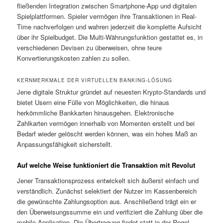
fließenden Integration zwischen Smartphone-App und digitalen
Spielplattformen. Spieler vermögen ihre Transaktionen in Real-
Time nachverfolgen und wahren jederzeit die komplette Aufsicht
über ihr Spielbudget. Die Multi-Währungsfunktion gestattet es, in
verschiedenen Devisen zu überweisen, ohne teure
Konvertierungskosten zahlen zu sollen.
KERNMERKMALE DER VIRTUELLEN BANKING-LÖSUNG
Jene digitale Struktur gründet auf neuesten Krypto-Standards und
bietet Usern eine Fülle von Möglichkeiten, die hinaus
herkömmliche Bankkarten hinausgehen. Elektronische
Zahlkarten vermögen innerhalb von Momenten erstellt und bei
Bedarf wieder gelöscht werden können, was ein hohes Maß an
Anpassungsfähigkeit sicherstellt.
Auf welche Weise funktioniert die Transaktion mit Revolut
Jener Transaktionsprozess entwickelt sich äußerst einfach und
verständlich. Zunächst selektiert der Nutzer im Kassenbereich
die gewünschte Zahlungsoption aus. Anschließend trägt ein er
den Überweisungssumme ein und verifiziert die Zahlung über die
mobile Application. Die Übertragung findet statt in der Regel