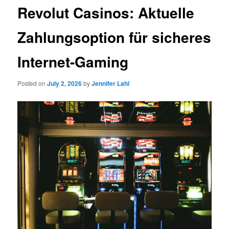
Revolut Casinos: Aktuelle
Zahlungsoption für sicheres
Internet-Gaming
Posted on
July 2, 2026
by
Jennifer Lahl