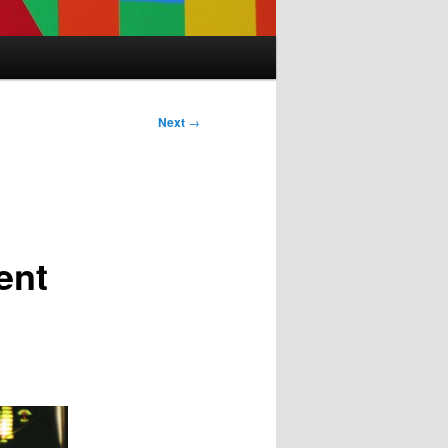
Next
→
u
ent