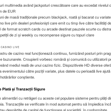
-uri multimedia având jackpoturi crescătoare care au excedat nivelul c
on de EUR
uni de masă tradiționale precum blackjack, roată și bacarat cu variate
o live prin dealeri profesioniști care emit cu timp live către facilități d
uri de format scratch cards cu arcade destinat pauzele scurte cu distra
etiții de zi și weekly cu recompense sigure cu topuri clare
 CASINO LIVE
ostru de cazino real funcționează continuu, furnizând posturi prin pragu
ce buzunarele. Croupierii vorbesc română și comunică cu utilizatorii pr
reând mediul reală de unui cazino fizic. Dispozitivele HD diverse ofer
 evenimentului către poziții variate, plus datele cu perioadă live ajută
hotărârilor conștiente.
 Plată și Tranzacții Sigure
alimentări cu retrăgeri cu aceste cel populare sisteme pentru plăți di
a. Tranzacțiile se verificate în mod automat pentru să împiedica încăl
stau despărțite de capital de funcționare al societății, în conformitate