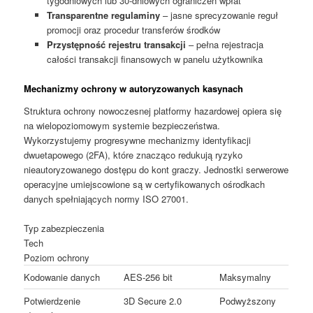
tygodniowych lub 30-dniowych ograniczeń wpłat
Transparentne regulaminy
– jasne sprecyzowanie reguł
promocji oraz procedur transferów środków
Przystępność rejestru transakcji
– pełna rejestracja
całości transakcji finansowych w panelu użytkownika
Mechanizmy ochrony w autoryzowanych kasynach
Struktura ochrony nowoczesnej platformy hazardowej opiera się
na wielopoziomowym systemie bezpieczeństwa.
Wykorzystujemy progresywne mechanizmy identyfikacji
dwuetapowego (2FA), które znacząco redukują ryzyko
nieautoryzowanego dostępu do kont graczy. Jednostki serwerowe
operacyjne umiejscowione są w certyfikowanych ośrodkach
danych spełniających normy ISO 27001.
Typ zabezpieczenia
Tech
Poziom ochrony
Kodowanie danych
AES-256 bit
Maksymalny
Potwierdzenie
3D Secure 2.0
Podwyższony