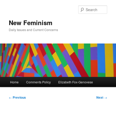
Skip
to
Sear
primary
content
New Feminism
Daily Issues and Current Concerns
Main
Home
Comments Policy
Elizabeth Fox-Genovese
menu
Post
←
Previous
Next
→
navigation