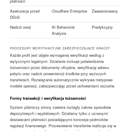
płatności
Asekuracja przed
Cloudflare Enterprise
Zaawansowany
DDoS
Nadzór sesji
AI Behavioral
Predykcyjny
Analysis
PROCEDURY WERYFIKACYJNE ZABEZPIECZAJĄCE GRACZY
Każde profil jest objęte wymaganej weryfikacji według z
wytycznymi legalnymi. Działanie incluuje potwierdzenie
tożsamości przez dokumenty oficjalne, weryfikację adresu
pobytu oraz nadzór proweniencji środków przy wyższych
transferach. Rozwiązanie automatycznie wykrywa nietypowe
modele operacji, zabezpieczając przed usiłowaniami oszustw.
Formy transakcji i weryfikacja tożsamości
System płatniczy strony zawiera rozległy zakres sposobów
depozytowych i wypłatowych. Działamy tylko z uznanymi
dostawcami płatności posiadającymi koncesje podmiotów
regulacji finansowego. Procesowanie transferów realizuje się w