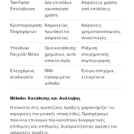
Two-Factor
Δύο επιπέδων
Ασφάλεια χρήστη
Επαλήθευση
ταυτοποίηση
από επιθέσεις
χρήστη
Κρυπτογράφηση
Ασφαλείας
Ασφαλείς
Πληροφοριών
πρωτόκολλα
χρηματοοικονομικές
ασφαλείας
συναλλαγές
Υπεύθυνο
Όριο κατάθεσης
Ρύθμιση
Παιχνίδι Μέσα
χρημάτων, αυτό-
στοιχηματικής
αποκλεισμός
συμπεριφοράς
Ελεγχόμενη
RNG
Έντιμο στοίχημα,
Διαδικασία
εγκεκριμένα
ειλικρίνεια
μέθοδοι
Μέθοδοι Κατάθεσης και Ανάληψης
Η ευκολία στις τραπεζικές πράξεις χαρακτηρίζει τις
κορυφαίες παιγνιακές ιστοσελίδες. Προσφέρουμε
ποικιλία επιλογών που καλύπτουν διαφορετικές
επιθυμίες και επιθυμίες, διασφαλίζοντας άμεσες και
ασφαλείς πράξεις.