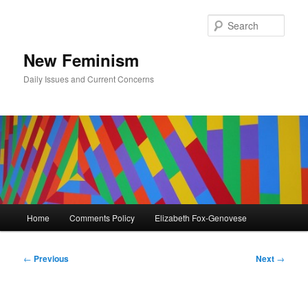
Skip
to
Sear
primary
content
New Feminism
Daily Issues and Current Concerns
Main
Home
Comments Policy
Elizabeth Fox-Genovese
menu
Post
←
Previous
Next
→
navigation