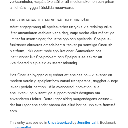
verksamheter, varpå säkerställer att medlemskonton och priser
alltid hålls trygga i åtskilda reservoarer.
ANSVARSTAGANDE GAMING SÅSOM GRUNDVÄRDE
Vårat engagemang till spelsäkerhet uttrycks via redskap vilka
låter användaren etablera varje dag, varje vecka eller månatliga
limiter för insättningar, förlustbelopp och spelande. Spelpaus-
funktioner aktiveras omedelbart & täcker på samtliga Onerush
plattform, inkluderat mobilapplikationer. Samverkan hos
institutioner likt Spelproblem och Spelpaus.se säkrar att
kvalificerad hjälp alltid existerar åtkomlig.
Hos Onerush bygger vi ej enbart ett spelcasino – vi skapar en
modern varaktig spelplattform varvid transparens, trygghet & nöje
lever i perfekt harmoni. Alla avancerad innovation, alla
spelutveckling & samtliga supportkontakt designas via
användaren i fokus. Detta utgör aldrig morgondagens casino –
det här utgör spelandet såsom det alltid bör ha upplevts framstå
som.
This entry was posted in
Uncategorized
by
Jennifer Lahl
. Bookmark
the
permalink
.