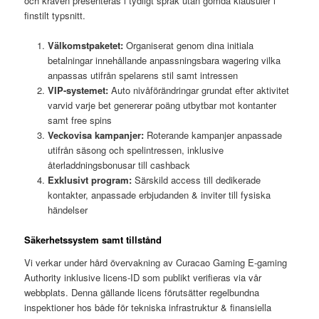
och kraven presenteras i tydligt språk utan gömda klausuler i
finstilt typsnitt.
Välkomstpaketet:
Organiserat genom dina initiala
betalningar innehållande anpassningsbara wagering vilka
anpassas utifrån spelarens stil samt intressen
VIP-systemet:
Auto nivåförändringar grundat efter aktivitet
varvid varje bet genererar poäng utbytbar mot kontanter
samt free spins
Veckovisa kampanjer:
Roterande kampanjer anpassade
utifrån säsong och spelintressen, inklusive
återladdningsbonusar till cashback
Exklusivt program:
Särskild access till dedikerade
kontakter, anpassade erbjudanden & inviter till fysiska
händelser
Säkerhetssystem samt tillstånd
Vi verkar under hård övervakning av Curacao Gaming E-gaming
Authority inklusive licens-ID som publikt verifieras via vår
webbplats. Denna gällande licens förutsätter regelbundna
inspektioner hos både för tekniska infrastruktur & finansiella