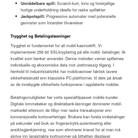
Umiddelbare spill:
Scratch-kort, kino og forskjellige
hurtige underholdning ideelle for raske spilløkter
Jackpotspill:
Progressive automater med potensielle
gevinster som forandrer tilværelser
Trygghet og Betalingsløsninger
Trygghet er fundamentet for all mobil-kasinodrift. Vi
implementerer 256 bit SSL-kryptering på alle mobil- betalinger, lik
kvalitet som banker anvender. Denne metoden verner spillernes
individuelle og økonomiske data mot urettmessig tilgang. I
henhold til industristatistikk har mobilcasinoer faktisk lavere
sikkerhetsbrudd enn klassiske PC-plattformer, til dels på årsak
av de innebygde sikkerhets-funksjonene i oppdaterte mobiler.
Betalingsmuligheter har vorte spesialtilpasset mobile kunder.
Digitale lommebøker og direktebank-løsninger dominerer mobil-
markedet ettersom de tilbyr mer raske transaksjoner enn
konvensjonelle kortoverføringer. Brukere kan foreta innbetalinger
på sekunder ved bruk av fingeravtrykk-autentisering eller
ansiktsgjenkjenning, noe som eliminerer kravet for at man må
skrive inn langstrakte kortnummer på bitteliten displayer.