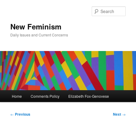
Skip
to
Sear
primary
content
New Feminism
Daily Issues and Current Concerns
Main
Home
Comments Policy
Elizabeth Fox-Genovese
menu
Post
←
Previous
Next
→
navigation