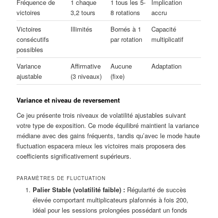
Fréquence de
1 chaque
1 tous les 5-
Implication
victoires
3,2 tours
8 rotations
accru
Victoires
Illimités
Bornés à 1
Capacité
consécutifs
par rotation
multiplicatif
possibles
Variance
Affirmative
Aucune
Adaptation
ajustable
(3 niveaux)
(fixe)
Variance et niveau de reversement
Ce jeu présente trois niveaux de volatilité ajustables suivant
votre type de exposition. Ce mode équilibré maintient la variance
médiane avec des gains fréquents, tandis qu’avec le mode haute
fluctuation espacera mieux les victoires mais proposera des
coefficients significativement supérieurs.
PARAMÈTRES DE FLUCTUATION
Palier Stable (volatilité faible) :
Régularité de succès
élevée comportant multiplicateurs plafonnés à fois 200,
idéal pour les sessions prolongées possédant un fonds