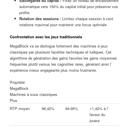
Sauvegarde du capital :
Fixez un niveau de encaissement
automatique vers 150% du capital initial pour préserver vos
profits
Rotation des sessions :
Limitez chaque session à cent
rotations maximal pour maintenir une focus optimale
Confrontation avec les jeux traditionnels
MegaBlock va se distingue fortement des machines à jeux
classiques par plusieurs facettes techniques et ludiques. Cet
algorithme de génération des gains favorise les gains moyennes
fréquentes plutôt versus les cagnottes rares, générant ainsi l’
expérience mieux engageante plus moins frustrante.
Propriété
MegaBlock
Machines à sous classiques
Plus
RTP moyen
96,42%
94-95%
+1,42% à l’
faveur du
joueur