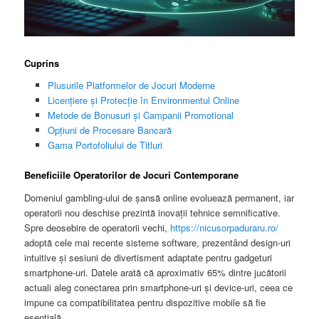
Cuprins
Plusurile Platformelor de Jocuri Moderne
Licențiere și Protecție în Environmentul Online
Metode de Bonusuri și Campanii Promotional
Opțiuni de Procesare Bancară
Gama Portofoliului de Titluri
Beneficiile Operatorilor de Jocuri Contemporane
Domeniul gambling-ului de șansă online evoluează permanent, iar
operatorii nou deschise prezintă inovații tehnice semnificative.
Spre deosebire de operatorii vechi,
https://nicusorpaduraru.ro/
adoptă cele mai recente sisteme software, prezentând design-uri
intuitive și sesiuni de divertisment adaptate pentru gadgeturi
smartphone-uri. Datele arată că aproximativ 65% dintre jucătorii
actuali aleg conectarea prin smartphone-uri și device-uri, ceea ce
impune ca compatibilitatea pentru dispozitive mobile să fie
esențială.