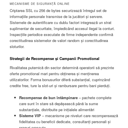
MECANISME DE SIGURANȚĂ ONLINE
Criptarea SSL cu 256 de bytes securizează întregul set de
informațiile personale transmise de la jucători și servere.
Sistemele de autentificare cu dublu factori integrează un strat
suplimentar de securitate, împiedicând accesul ilegal la conturi.
Inspecțiile periodice executate de firme independente confirmă
corectitudinea sistemelor de valori random și corectitudinea
sloturilor.
Strategii de Recompense și Campanii Promotional
Rivalitatea puternică din sector determină operatorii să prezinte
oferte promotional mari pentru obținerea și menținerea
utilizatorilor. Forma bonusurilor diferă substanțial, cuprinzând
credite free, ture la slot-uri și rambursare pentru bani pierduți.
Recompense de bun întâmpinare
– pachete complete
care sunt în stare să depășească până la sume
substanțiale, distribuite pe inițialele alimentări
Sisteme VIP
– mecanisme pe niveluri care recompensează
fidelitatea cu beneficii dedicate, consultanți personali și
praguri crescute