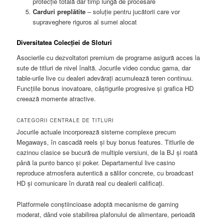
protecție totală dar timp lungă de procesare
Carduri preplătite
– soluție pentru jucătorii care vor
supraveghere riguros al sumei alocat
Diversitatea Colecției de Sloturi
Asocierile cu dezvoltatori premium de programe asigură acces la
sute de titluri de nivel înaltă. Jocurile video conduc gama, dar
table-urile live cu dealeri adevărați acumulează teren continuu.
Funcțiile bonus inovatoare, câștigurile progresive și grafica HD
creează momente atractive.
CATEGORII CENTRALE DE TITLURI
Jocurile actuale incorporează sisteme complexe precum
Megaways, în cascadă reels și buy bonus features. Titlurile de
cazinou clasice se bucură de multiple versiuni, de la BJ și roată
până la punto banco și poker. Departamentul live casino
reproduce atmosfera autentică a sălilor concrete, cu broadcast
HD și comunicare în durată real cu dealerii calificați.
Platformele conștiincioase adoptă mecanisme de gaming
moderat, dând voie stabilirea plafonului de alimentare, perioadă