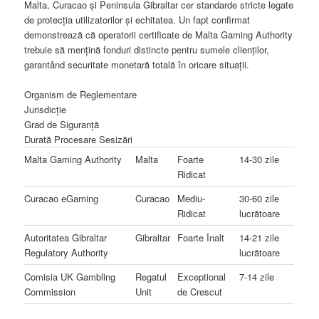
Malta, Curacao și Peninsula Gibraltar cer standarde stricte legate
de protecția utilizatorilor și echitatea. Un fapt confirmat
demonstrează că operatorii certificate de Malta Gaming Authority
trebuie să mențină fonduri distincte pentru sumele clienților,
garantând securitate monetară totală în oricare situații.
Organism de Reglementare
Jurisdicție
Grad de Siguranță
Durată Procesare Sesizări
Malta Gaming Authority
Malta
Foarte
14-30 zile
Ridicat
Curacao eGaming
Curacao
Mediu-
30-60 zile
Ridicat
lucrătoare
Autoritatea Gibraltar
Gibraltar
Foarte Înalt
14-21 zile
Regulatory Authority
lucrătoare
Comisia UK Gambling
Regatul
Exceptional
7-14 zile
Commission
Unit
de Crescut