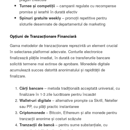
Turnee și competiții
– campanii regulate cu recompense
promise și ierarhii în durată efectiv
Spinuri gratuite weekly
– promoții repetitive pentru
sloturile desemnate de departamentul de marketing
Opțiuni de Tranzacționare Financiară
Gama metodelor de tranzacționare reprezintă un element crucial
în selectarea platformei adecvate. Conturile electronice
finalizează plățile imediat, în durată ce transferurile bancare
solicită termene mai extinse de aprobare. Monedele digitale
acumulează succes datorită anonimatului și rapidității de
finalizare.
Cărți bancare
– metoda tradițională acceptată universal, cu
finalizare în 1-3 zile lucrătoare pentru încasări
Wallet-uri digitale
– alternative prompte ca Skrill, Neteller
sau PP, cu plăți practic instantanee
Criptomonede
– Bitcoin, Ethereum și alte monede pentru
tranzacții anonime și costuri scăzute
Tranzacții de bancă
– pentru sume substanțiale, cu