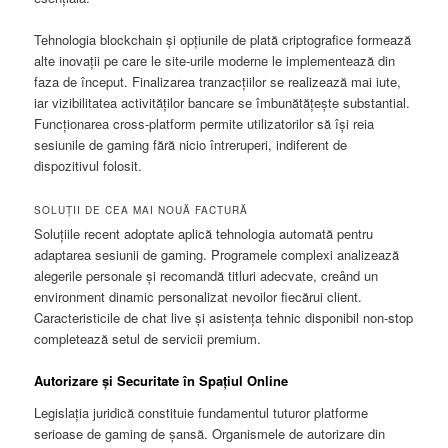
Tehnologia blockchain și opțiunile de plată criptografice formează
alte inovații pe care le site-urile moderne le implementează din
faza de început. Finalizarea tranzacțiilor se realizează mai iute,
iar vizibilitatea activităților bancare se îmbunătățește substantial.
Funcționarea cross-platform permite utilizatorilor să își reia
sesiunile de gaming fără nicio întreruperi, indiferent de
dispozitivul folosit.
SOLUȚII DE CEA MAI NOUĂ FACTURĂ
Soluțiile recent adoptate aplică tehnologia automată pentru
adaptarea sesiunii de gaming. Programele complexi analizează
alegerile personale și recomandă titluri adecvate, creând un
environment dinamic personalizat nevoilor fiecărui client.
Caracteristicile de chat live și asistența tehnic disponibil non-stop
completează setul de servicii premium.
Autorizare și Securitate în Spațiul Online
Legislația juridică constituie fundamentul tuturor platforme
serioase de gaming de șansă. Organismele de autorizare din