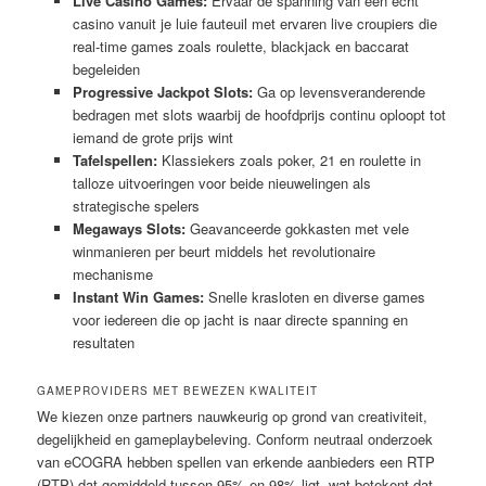
Live Casino Games:
Ervaar de spanning van een echt
casino vanuit je luie fauteuil met ervaren live croupiers die
real-time games zoals roulette, blackjack en baccarat
begeleiden
Progressive Jackpot Slots:
Ga op levensveranderende
bedragen met slots waarbij de hoofdprijs continu oploopt tot
iemand de grote prijs wint
Tafelspellen:
Klassiekers zoals poker, 21 en roulette in
talloze uitvoeringen voor beide nieuwelingen als
strategische spelers
Megaways Slots:
Geavanceerde gokkasten met vele
winmanieren per beurt middels het revolutionaire
mechanisme
Instant Win Games:
Snelle krasloten en diverse games
voor iedereen die op jacht is naar directe spanning en
resultaten
GAMEPROVIDERS MET BEWEZEN KWALITEIT
We kiezen onze partners nauwkeurig op grond van creativiteit,
degelijkheid en gameplaybeleving. Conform neutraal onderzoek
van eCOGRA hebben spellen van erkende aanbieders een RTP
(RTP) dat gemiddeld tussen 95% en 98% ligt, wat betekent dat