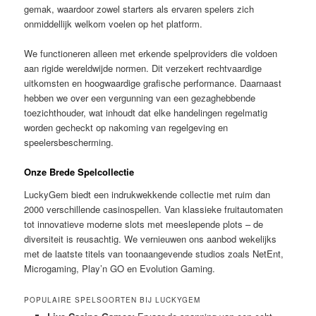
gemak, waardoor zowel starters als ervaren spelers zich
onmiddellijk welkom voelen op het platform.
We functioneren alleen met erkende spelproviders die voldoen
aan rigide wereldwijde normen. Dit verzekert rechtvaardige
uitkomsten en hoogwaardige grafische performance. Daarnaast
hebben we over een vergunning van een gezaghebbende
toezichthouder, wat inhoudt dat elke handelingen regelmatig
worden gecheckt op nakoming van regelgeving en
speelersbescherming.
Onze Brede Spelcollectie
LuckyGem biedt een indrukwekkende collectie met ruim dan
2000 verschillende casinospellen. Van klassieke fruitautomaten
tot innovatieve moderne slots met meeslepende plots – de
diversiteit is reusachtig. We vernieuwen ons aanbod wekelijks
met de laatste titels van toonaangevende studios zoals NetEnt,
Microgaming, Play’n GO en Evolution Gaming.
POPULAIRE SPELSOORTEN BIJ LUCKYGEM