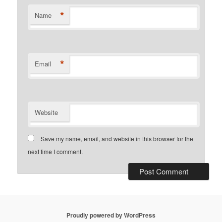
*
Name
*
Email
Website
Save my name, email, and website in this browser for the
next time I comment.
Proudly powered by WordPress