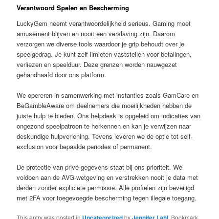
Verantwoord Spelen en Bescherming
LuckyGem neemt verantwoordelijkheid serieus. Gaming moet
amusement blijven en nooit een verslaving zijn. Daarom
verzorgen we diverse tools waardoor je grip behoudt over je
speelgedrag. Je kunt zelf limieten vaststellen voor betalingen,
verliezen en speelduur. Deze grenzen worden nauwgezet
gehandhaafd door ons platform.
We opereren in samenwerking met instanties zoals GamCare en
BeGambleAware om deelnemers die moeilijkheden hebben de
juiste hulp te bieden. Ons helpdesk is opgeleid om indicaties van
ongezond speelpatroon te herkennen en kan je verwijzen naar
deskundige hulpverlening. Tevens leveren we de optie tot self-
exclusion voor bepaalde periodes of permanent.
De protectie van privé gegevens staat bij ons prioriteit. We
voldoen aan de AVG-wetgeving en verstrekken nooit je data met
derden zonder expliciete permissie. Alle profielen zijn beveiligd
met 2FA voor toegevoegde bescherming tegen illegale toegang.
This entry was posted in
Uncategorized
by
Jennifer Lahl
. Bookmark