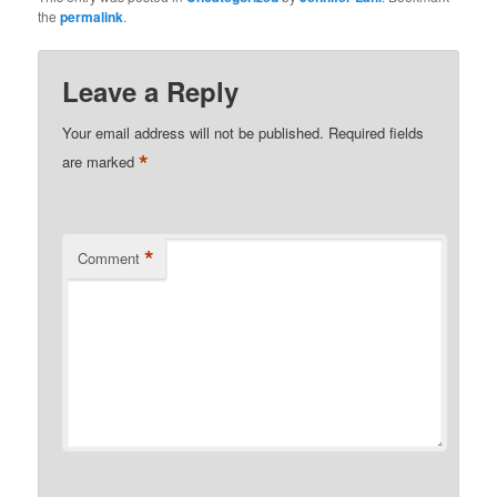
the
permalink
.
Leave a Reply
Your email address will not be published.
Required fields
*
are marked
*
Comment