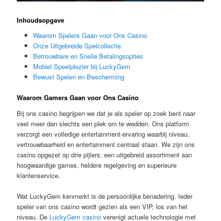
Inhoudsopgave
Waarom Spelers Gaan voor Ons Casino
Onze Uitgebreide Spelcollectie
Betrouwbare en Snelle Betalingsopties
Mobiel Speelplezier bij LuckyGem
Bewust Spelen en Bescherming
Waarom Gamers Gaan voor Ons Casino
Bij ons casino begrijpen we dat je als speler op zoek bent naar
veel meer dan slechts een plek om te wedden. Ons platform
verzorgt een volledige entertainment-ervaring waarbij niveau,
vertrouwbaarheid en entertainment centraal staan. We zijn ons
casino opgezet op drie pijlers: een uitgebreid assortiment aan
hoogwaardige games, heldere regelgeving en superieure
klantenservice.
Wat LuckyGem kenmerkt is de persoonlijke benadering. Ieder
speler van ons casino wordt gezien als een VIP, los van het
niveau. De
LuckyGem casino
verenigt actuele technologie met