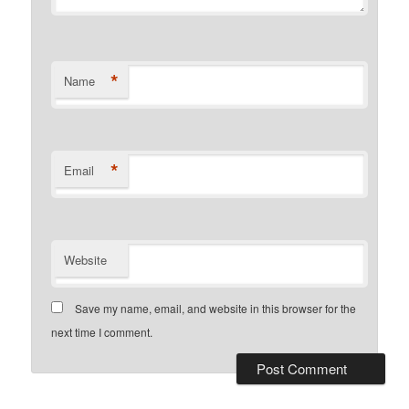
*
Name
*
Email
Website
Save my name, email, and website in this browser for the
next time I comment.