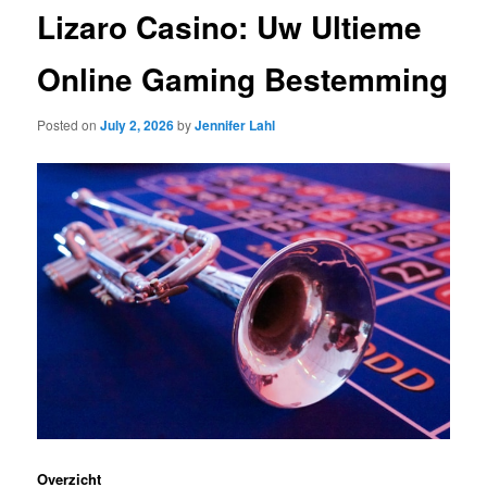
Lizaro Casino: Uw Ultieme
Online Gaming Bestemming
Posted on
July 2, 2026
by
Jennifer Lahl
Overzicht