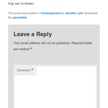
hulp aan te bieden.
This entry was posted in
Uncategorized
by
Jennifer Lahl
. Bookmark
the
permalink
.
Leave a Reply
Your email address will not be published.
Required fields
*
are marked
*
Comment