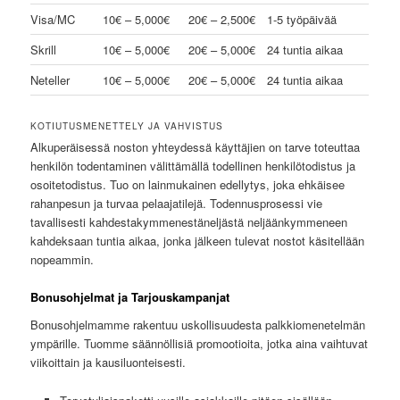
Visa/MC
10€ – 5,000€
20€ – 2,500€
1-5 työpäivää
Skrill
10€ – 5,000€
20€ – 5,000€
24 tuntia aikaa
Neteller
10€ – 5,000€
20€ – 5,000€
24 tuntia aikaa
KOTIUTUSMENETTELY JA VAHVISTUS
Alkuperäisessä noston yhteydessä käyttäjien on tarve toteuttaa
henkilön todentaminen välittämällä todellinen henkilötodistus ja
osoitetodistus. Tuo on lainmukainen edellytys, joka ehkäisee
rahanpesun ja turvaa pelaajatilejä. Todennusprosessi vie
tavallisesti kahdestakymmenestäneljästä neljäänkymmeneen
kahdeksaan tuntia aikaa, jonka jälkeen tulevat nostot käsitellään
nopeammin.
Bonusohjelmat ja Tarjouskampanjat
Bonusohjelmamme rakentuu uskollisuudesta palkkiomenetelmän
ympärille. Tuomme säännöllisiä promootioita, jotka aina vaihtuvat
viikoittain ja kausiluonteisesti.