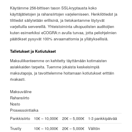
Käytämme 256-bittisen tason SSL-kryptausta koko
käyttäjätietojen ja rahansiirtojen varjelemiseen. Henkilötiedot ja
tilitiedot säilytetään erillisinä, ja tietokantamme löytyvät
varjelluilla servereillä. Yhteistoiminta ulkopuolisten auditoijien
kuten esimerkiksi eCOGRA:n avulla turvaa, jotta peliohjelmien
päätökset pysyvät 100% arvaamattomia ja yllätyksellisiä.
Talletukset ja Kotiutukset
Maksuliikenteemme on kehitetty täyttämään kotimaisten
asiakkaiden tarpeita. Tuemme jokaista keskeisimpiä
maksutapoja, ja tavoittelemme hoitamaan kotiutukset erittäin
rivakasti.
Maksuväline
Rahansiirto
Nosto
Prosessointiaika
Pankkisiirto
10€ – 10,000€
20€ – 5,000€
1-3 pankkipäivää
Trustly
10€ – 10,000€
20€ – 5,000€
Välitön