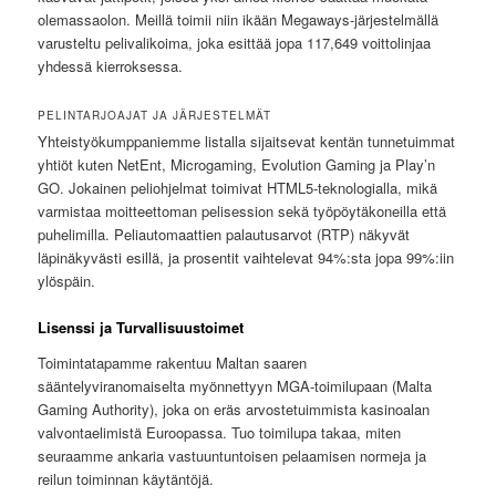
olemassaolon. Meillä toimii niin ikään Megaways-järjestelmällä
varusteltu pelivalikoima, joka esittää jopa 117,649 voittolinjaa
yhdessä kierroksessa.
PELINTARJOAJAT JA JÄRJESTELMÄT
Yhteistyökumppaniemme listalla sijaitsevat kentän tunnetuimmat
yhtiöt kuten NetEnt, Microgaming, Evolution Gaming ja Play’n
GO. Jokainen peliohjelmat toimivat HTML5-teknologialla, mikä
varmistaa moitteettoman pelisession sekä työpöytäkoneilla että
puhelimilla. Peliautomaattien palautusarvot (RTP) näkyvät
läpinäkyvästi esillä, ja prosentit vaihtelevat 94%:sta jopa 99%:iin
ylöspäin.
Lisenssi ja Turvallisuustoimet
Toimintatapamme rakentuu Maltan saaren
sääntelyviranomaiselta myönnettyyn MGA-toimilupaan (Malta
Gaming Authority), joka on eräs arvostetuimmista kasinoalan
valvontaelimistä Euroopassa. Tuo toimilupa takaa, miten
seuraamme ankaria vastuuntuntoisen pelaamisen normeja ja
reilun toiminnan käytäntöjä.