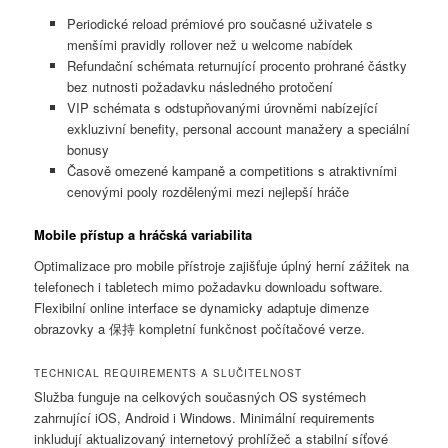
Periodické reload prémiové pro současné uživatele s
menšími pravidly rollover než u welcome nabídek
Refundační schémata returnující procento prohrané částky
bez nutnosti požadavku následného protočení
VIP schémata s odstupňovanými úrovněmi nabízející
exkluzivní benefity, personal account manažery a speciální
bonusy
Časově omezené kampaně a competitions s atraktivními
cenovými pooly rozdělenými mezi nejlepší hráče
Mobile přístup a hráčská variabilita
Optimalizace pro mobile přístroje zajišťuje úplný herní zážitek na
telefonech i tabletech mimo požadavku downloadu software.
Flexibilní online interface se dynamicky adaptuje dimenze
obrazovky a 保持 kompletní funkčnost počítačové verze.
TECHNICAL REQUIREMENTS A SLUČITELNOST
Služba funguje na celkových současných OS systémech
zahrnující iOS, Android i Windows. Minimální requirements
inkludují aktualizovaný internetový prohlížeč a stabilní síťové