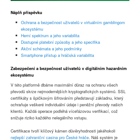
Náplň příspěvku
Ochrana a bezpečnost uživatelů v virtuálním gamblingom
ekosystému
Herní spektrum a jeho variabilita
Dostupné platební způsoby a jeho specifika
Akční schémata a jeho podmínky
Smartphone přístup a hráčská variabilita
Zabezpečení a bezpečnost uživatelů v digitálním hazardním
ekosystému
V této platformě dbáme maximální důraz na ochranu všech
převodů skrze nejmodernějších kryptografických systémů. SSL
certifikáty s špičkovým šifrováním představují základnu, který
ochraňuje veškeré individuální údaje i peněžní převody našich
klientů. Každá operace podléhá vícefázovou verifikací, což
snižuje riziko každého nelegálního vstupu.
Certifikace tvoří klíčový kámen důvěryhodnosti jakéhokoli
nejlepší zahraniční casina pro České hráče
. Náš systém je