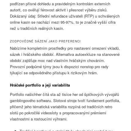
podřízen přísné dohledu a pravidelným kontrolám externích
autorit, co ověřují férovost aktivit i přesnost výběru zisků.
Dokázaný údaj: Střední refundace uživateli (RTP) u schválených
online kasin se nachází mezi 95-97%, to je značně vyšší cifra
než u tradičních reálných kasin.
ZODPOVĚDNÉ SÁZENÍ JAKO PREFERENCI
Nabízíme kompletním prostředky pro nastavení omezení vkladů,
sázek i hráčského období. Alternativa autoexkluze na stanovené
období zajišťuje moc nad vlastním hráčským chováním.
Provozní podpůrné týmy jsou k dispozici nonstop pro rady
týkající se odpovědného přístupu k rizikovým hrám.
Hráčské portfolio a její variabilita
Portfolio našichher čítá sta až tisíce her od špičkových vývojářů
gamblingového softwaru. Slotové stroje tvoří fundament portfolia,
přičemž jeho tématická variabilita rozpíná od tradičních retro
slotů po pokročilé videosloty s propracovanými prémiemi
vlastnostmi a rostoucími výhrami.