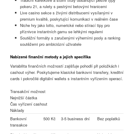
Tradiční karetkové a stolní tituly obsahující pestré typy
pokeru 21, a rulety s pestrými betovými hranicemi
Live casino sekce s živými distribucemi vysílanými v
premium kvalitě, poskytující komunikaci v reálném čase
Niche hry jako lotto, numerické nebo stírací tipy pro
příznivce instantních gamu se lehkými regulemi
Soutěžní formáty s zaručenými výherními pooly a ranking
soutěžemi pro ambiciózní uživatele
Nabízené finanční metody a jejich specifika
Variabilita finančních možností zajišťuje pohodlí při položkách i
cashout výher. Poskytujeme klasické bankovní transfery, kreditní
cards i pokročilé digitální wallets s instantním vyřízením operací.
Transakční možnost
Nejnižší částka
Čas vyřízení cashout
Náklady
Bankovní
500 Kč
3-5 business dní
Bez poplatků
transakce