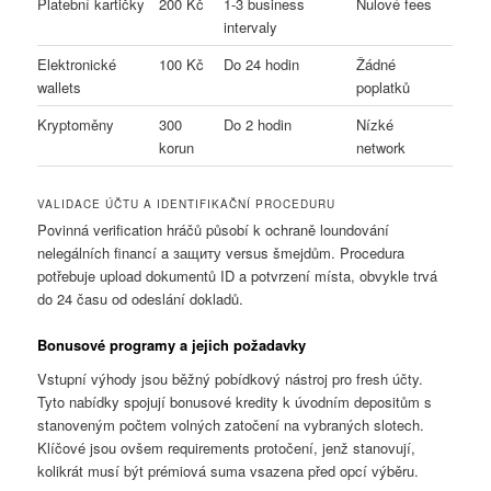
Platební kartičky
200 Kč
1-3 business
Nulové fees
intervaly
Elektronické
100 Kč
Do 24 hodin
Žádné
wallets
poplatků
Kryptoměny
300
Do 2 hodin
Nízké
korun
network
VALIDACE ÚČTU A IDENTIFIKAČNÍ PROCEDURU
Povinná verification hráčů působí k ochraně loundování
nelegálních financí a защиту versus šmejdům. Procedura
potřebuje upload dokumentů ID a potvrzení místa, obvykle trvá
do 24 času od odeslání dokladů.
Bonusové programy a jejich požadavky
Vstupní výhody jsou běžný pobídkový nástroj pro fresh účty.
Tyto nabídky spojují bonusové kredity k úvodním depositům s
stanoveným počtem volných zatočení na vybraných slotech.
Klíčové jsou ovšem requirements protočení, jenž stanovují,
kolikrát musí být prémiová suma vsazena před opcí výběru.