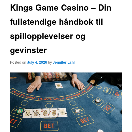
Kings Game Casino – Din
fullstendige håndbok til
spillopplevelser og
gevinster
Posted on
July 4, 2026
by
Jennifer Lahl