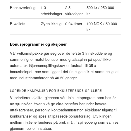
Bankoverføring
1-3
2-5
500 kr / 250 000
arbeidsdager
virkedager
kr
E-wallets
Øyeblikkelig
0-24 timer
100 NOK / 50 000
kr
Bonusprogrammer og aksjoner
Vår velkomstpakke går seg over de første 3 innskuddene og
sammenligner matchbonuser med gratisspinn på spesifikke
automater. Gjennomspillingskrav er fastsatt til 35 x
bonusbeløpet, noe som ligger i det rimelige sjiktet sammenlignet
med industristandarder på 40-50 ganger.
LØPENDE KAMPANJER FOR EKSISTERENDE SPILLERE
Vi prioriterer lojalitet gjennom vårt lojalitetsprogram som består
av sju nivåer. Hver nivå gir økte benefits herunder høyere
uttaksgrenser, personlig kontoadministrator, eksklusiv tilgang til
konkurranser og spesialtilpassede bonusforslag. Utviklingen
mellom nivåene funderes på bruk målt i spillepoeng som samles
gjennom reelle innsatser.