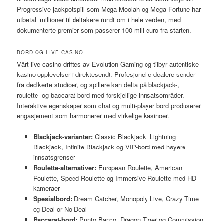
Progressive jackpotspill som Mega Moolah og Mega Fortune har
utbetalt millioner til deltakere rundt om i hele verden, med
dokumenterte premier som passerer 100 mill euro fra starten.
BORD OG LIVE CASINO
Vårt live casino driftes av Evolution Gaming og tilbyr autentiske
kasino-opplevelser i direktesendt. Profesjonelle dealere sender
fra dedikerte studioer, og spillere kan delta på blackjack-,
roulette- og baccarat-bord med forskjellige innsatsområder.
Interaktive egenskaper som chat og multi-player bord produserer
engasjement som harmonerer med virkelige kasinoer.
Blackjack-varianter:
Classic Blackjack, Lightning
Blackjack, Infinite Blackjack og VIP-bord med høyere
innsatsgrenser
Roulette-alternativer:
European Roulette, American
Roulette, Speed Roulette og Immersive Roulette med HD-
kameraer
Spesialbord:
Dream Catcher, Monopoly Live, Crazy Time
og Deal or No Deal
Baccarat-bord:
Punto Banco, Dragon Tiger og Commission