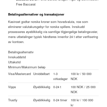
Free Baccarat
Betalingsalternativer og transaksjoner
Kasinoet godtar norske kroner som hovedvaluta, noe som
eliminerer valutakursgebyr for norske spillere. Innskudd
prosesseres øyeblikkelig via samtlige tilgjengelige betalingsveier,
mens utbetalinger typisk håndteres innenfor 24 t etter verifisering
av kontoen.
Betalingsalternativ
Innskuddstid
Uttakstid
Minimum/Maksimum beløp
Visa/Mastercard
Umiddelbart
1-3
100 kr / 50 000
virkedager
NOK
Vipps
Øyeblikkelig
0-24 t
100 NOK / 25 000
NOK
Trustly
Øyeblikkelig
0-24 timer
100 kr / 100 000
kr