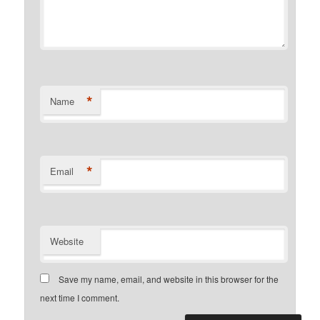
*
Name
*
Email
Website
Save my name, email, and website in this browser for the
next time I comment.