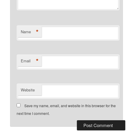
*
Name
*
Email
Website
Save my name, email, and website in this browser for the
next time I comment.