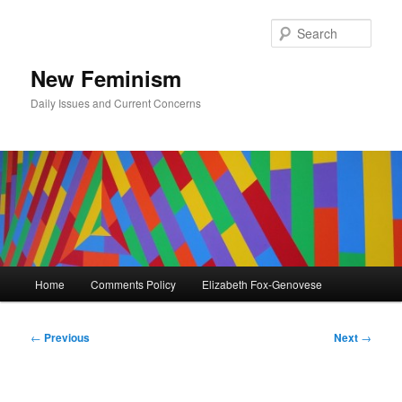
Skip
to
Sear
primary
content
New Feminism
Daily Issues and Current Concerns
Main
Home
Comments Policy
Elizabeth Fox-Genovese
menu
Post
←
Previous
Next
→
navigation