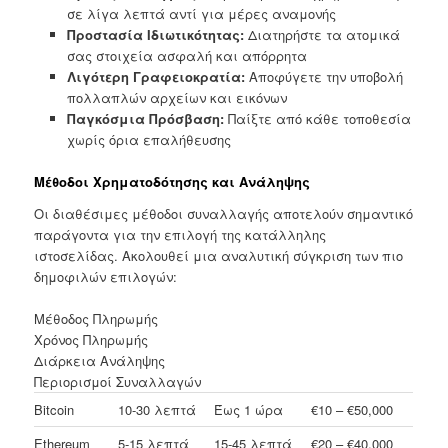
σε λίγα λεπτά αντί για μέρες αναμονής
Προστασία Ιδιωτικότητας:
Διατηρήστε τα ατομικά
σας στοιχεία ασφαλή και απόρρητα
Λιγότερη Γραφειοκρατία:
Αποφύγετε την υποβολή
πολλαπλών αρχείων και εικόνων
Παγκόσμια Πρόσβαση:
Παίξτε από κάθε τοποθεσία
χωρίς όρια επαλήθευσης
Μέθοδοι Χρηματοδότησης και Ανάληψης
Οι διαθέσιμες μέθοδοι συναλλαγής αποτελούν σημαντικό
παράγοντα για την επιλογή της κατάλληλης
ιστοσελίδας. Ακολουθεί μια αναλυτική σύγκριση των πιο
δημοφιλών επιλογών:
Μέθοδος Πληρωμής
Χρόνος Πληρωμής
Διάρκεια Ανάληψης
Περιορισμοί Συναλλαγών
Bitcoin
10-30 λεπτά
Έως 1 ώρα
€10 – €50,000
Ethereum
5-15 λεπτά
15-45 λεπτά
€20 – €40,000