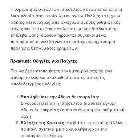
Η νομιμότητα αυτών των ιστοσελίδων εξαρτάται από τη
δικαιοδοσία στην οποία λειτουργούν. Πολλές κατέχουν
άδειες λειτουργίας από αναγνωρισμένες ρυθμιστικές
αρχές που επιτρέπουν απλουστευμένες διαδικασίες
επιβεβαίωσης, εφόσον τηρούνται συγκεκριμένα
περιορισμοί συναλλαγών και υπάρχουν μηχανισμοί
πρόληψης ξεπλύματος χρημάτων.
Πρακτικές Οδηγίες για Παίχτες
Για να βελτιστοποιήσετε την εμπειρία σας σε ένα
απόρρητο καζίνο, ακολουθήστε αυτές αυτές τις
αποδεδειγμένες οδηγίες:
Επαληθεύστε την Άδεια Λειτουργίας:
Σιγουρευτείτε ότι η ιστοσελίδα διαθέτει έγκυρη
άδεια λειτουργίας από αναγνωρισμένη ρυθμιστική
αρχή
Ελέγξτε τις Κριτικές:
Διαβάστε εμπειρίες άλλων
παικτών σχετικά με τις αναλήψεις και την
υποστήριξη πελατών