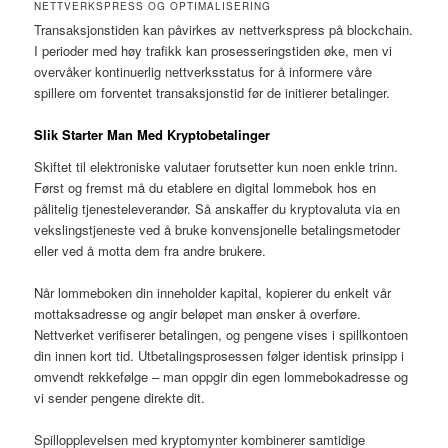
NETTVERKSPRESS OG OPTIMALISERING
Transaksjonstiden kan påvirkes av nettverkspress på blockchain.
I perioder med høy trafikk kan prosesseringstiden øke, men vi
overvåker kontinuerlig nettverksstatus for å informere våre
spillere om forventet transaksjonstid før de initierer betalinger.
Slik Starter Man Med Kryptobetalinger
Skiftet til elektroniske valutaer forutsetter kun noen enkle trinn.
Først og fremst må du etablere en digital lommebok hos en
pålitelig tjenesteleverandør. Så anskaffer du kryptovaluta via en
vekslingstjeneste ved å bruke konvensjonelle betalingsmetoder
eller ved å motta dem fra andre brukere.
Når lommeboken din inneholder kapital, kopierer du enkelt vår
mottaksadresse og angir beløpet man ønsker å overføre.
Nettverket verifiserer betalingen, og pengene vises i spillkontoen
din innen kort tid. Utbetalingsprosessen følger identisk prinsipp i
omvendt rekkefølge – man oppgir din egen lommebokadresse og
vi sender pengene direkte dit.
Spillopplevelsen med kryptomynter kombinerer samtidige