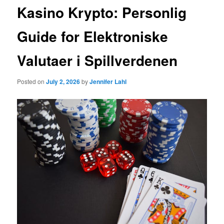
Kasino Krypto: Personlig
Guide for Elektroniske
Valutaer i Spillverdenen
Posted on
July 2, 2026
by
Jennifer Lahl