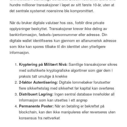
hundre millioner transaksjoner i løpet av sitt første 10-år, uten at
det sentrale systemet noensinne ble kompromittert.
Når du bruker digitale valutaer hos oss, forblir dine private
opplysninger beskyttet. Transaksjoner krever ikke deling av
bankinformasjon, fødsels-/personnummer eller adresse. Din
digitale wallet identifiseres kun gjennom en alfanumerisk adresse
som ikke kan spores tilbake til din identitet uten ytterligere
informasjon.
Kryptering på Militært Nivå:
Samtlige transaksjoner sikres
med sofistikerte kryptografiske algoritmer som gjør dem i
praksis talt umulige å knekke
2-faktor Autentisering:
Digitale lommebøker forutsetter
flere sikkerhetslag med sikkerhet før kapital kan overføres
Distribuert Lagring:
Ingen sentral database inneholder all
informasjon som kan utsettes i ett angrep
Permanente Poster:
Når en betaling er bekreftet på
blockchain, kan den ikke manipuleres eller reverseres uten
konsensus fra nettverket