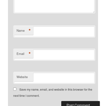
*
Name
*
Email
Website
Save my name, email, and website in this browser for the
next time I comment.