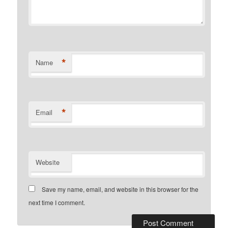
*
Name
*
Email
Website
Save my name, email, and website in this browser for the
next time I comment.