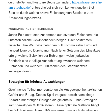
durchstoßen und kostbare Beute zu landen.
https://frauenaerztin-
am-stachus.de/
unterscheidet sich von konventionellen Slot-
Spielen durch welche aktive Einbindung von Spieler in zum
Entscheidungsprozess.
FUNDAMENTALE SPIELREGELN
Jenes Feld setzt sich zusammen aus diversen Eislöchern, die
unterschiedliche Gewinnchancen bergen. User bestimmen
zunächst ihre Wetthöhe zwischen null Komma zehn Euro und
hundert Euro pro Durchgang. Nach jener Setzung des Einsatzes
erfolgt welche Selektion der Bohrungen, wobei jedwedes
Bohrloch eine zufällige Ausschüttung zwischen welchem
Einfachen und welchem 500-fachen des Starteinsatzes
verbergen kann.
Strategien für höchste Auszahlungen
Gewinnende Teilnehmer verstehen die Ausgewogenheit zwischen
Gefahr und Ertrag. Dieses Spiel vergütet sowohl vorsichtige
Ansätze mit stetigen Erträgen als gleichfalls kühne Strategien
samt gewaltigen Multiplikatoren. Diese optimale Methode hängt
bezüglich eigenen Bankroll-Management wie auch der eigenen