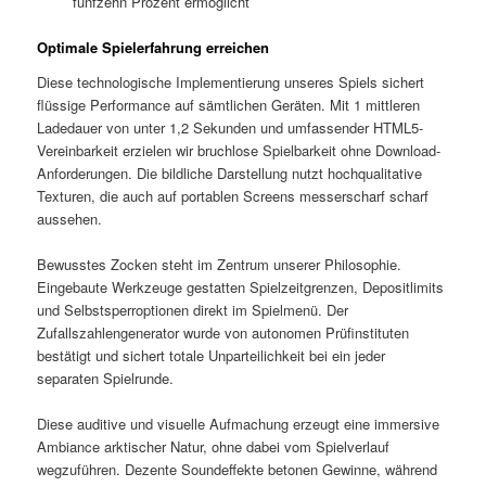
fünfzehn Prozent ermöglicht
Optimale Spielerfahrung erreichen
Diese technologische Implementierung unseres Spiels sichert
flüssige Performance auf sämtlichen Geräten. Mit 1 mittleren
Ladedauer von unter 1,2 Sekunden und umfassender HTML5-
Vereinbarkeit erzielen wir bruchlose Spielbarkeit ohne Download-
Anforderungen. Die bildliche Darstellung nutzt hochqualitative
Texturen, die auch auf portablen Screens messerscharf scharf
aussehen.
Bewusstes Zocken steht im Zentrum unserer Philosophie.
Eingebaute Werkzeuge gestatten Spielzeitgrenzen, Depositlimits
und Selbstsperroptionen direkt im Spielmenü. Der
Zufallszahlengenerator wurde von autonomen Prüfinstituten
bestätigt und sichert totale Unparteilichkeit bei ein jeder
separaten Spielrunde.
Diese auditive und visuelle Aufmachung erzeugt eine immersive
Ambiance arktischer Natur, ohne dabei vom Spielverlauf
wegzuführen. Dezente Soundeffekte betonen Gewinne, während