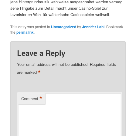
jene Hintergrundmusik wahlweise ausgeschaltet werden vermag.
Jene Hingabe zum Detail macht unser Casino-Spiel zur
favorisierten Wahl für wählerische Casinospieler weltweit.
This entry was posted in
Uncategorized
by
Jennifer Lahl
. Bookmark
the
permalink
.
Leave a Reply
Your email address will not be published.
Required fields
*
are marked
*
Comment