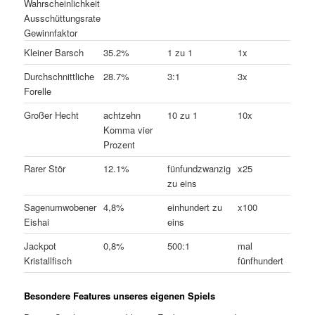
Wahrscheinlichkeit
Ausschüttungsrate
Gewinnfaktor
Kleiner Barsch
35.2%
1 zu 1
1x
Durchschnittliche
28.7%
3:1
3x
Forelle
Großer Hecht
achtzehn
10 zu 1
10x
Komma vier
Prozent
Rarer Stör
12.1%
fünfundzwanzig
x25
zu eins
Sagenumwobener
4,8%
einhundert zu
x100
Eishai
eins
Jackpot
0,8%
500:1
mal
Kristallfisch
fünfhundert
Besondere Features unseres eigenen Spiels