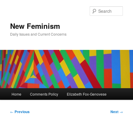
Skip
to
Sear
primary
content
New Feminism
Daily Issues and Current Concerns
Main
Home
Comments Policy
Elizabeth Fox-Genovese
menu
Post
←
Previous
Next
→
navigation