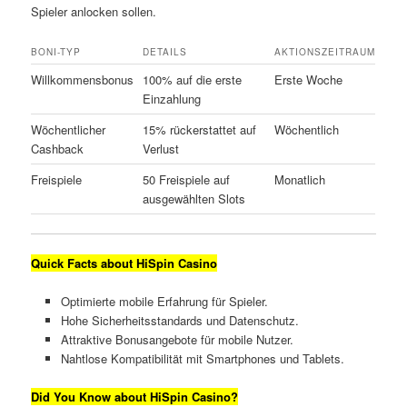
Spieler anlocken sollen.
BONI-TYP
DETAILS
AKTIONSZEITRAUM
Willkommensbonus
100% auf die erste
Erste Woche
Einzahlung
Wöchentlicher
15% rückerstattet auf
Wöchentlich
Cashback
Verlust
Freispiele
50 Freispiele auf
Monatlich
ausgewählten Slots
Quick Facts about HiSpin Casino
Optimierte mobile Erfahrung für Spieler.
Hohe Sicherheitsstandards und Datenschutz.
Attraktive Bonusangebote für mobile Nutzer.
Nahtlose Kompatibilität mit Smartphones und Tablets.
Did You Know about HiSpin Casino?