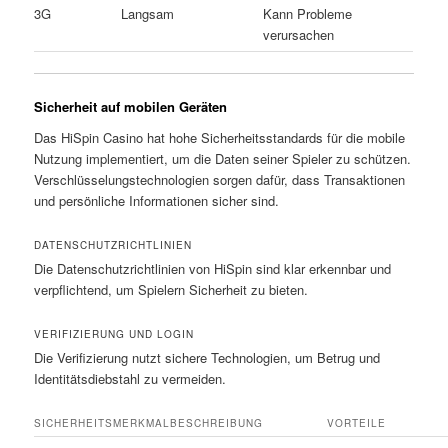
3G
Langsam
Kann Probleme
verursachen
Sicherheit auf mobilen Geräten
Das HiSpin Casino hat hohe Sicherheitsstandards für die mobile
Nutzung implementiert, um die Daten seiner Spieler zu schützen.
Verschlüsselungstechnologien sorgen dafür, dass Transaktionen
und persönliche Informationen sicher sind.
DATENSCHUTZRICHTLINIEN
Die Datenschutzrichtlinien von HiSpin sind klar erkennbar und
verpflichtend, um Spielern Sicherheit zu bieten.
VERIFIZIERUNG UND LOGIN
Die Verifizierung nutzt sichere Technologien, um Betrug und
Identitätsdiebstahl zu vermeiden.
SICHERHEITSMERKMAL
BESCHREIBUNG
VORTEILE