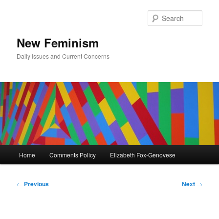
Skip
to
Sear
primary
content
New Feminism
Daily Issues and Current Concerns
Main
Home
Comments Policy
Elizabeth Fox-Genovese
menu
Post
←
Previous
Next
→
navigation