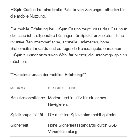
HiSpin Casino hat eine breite Palette von Zahlungsmethoden für
die mobile Nutzung.
Die mobile Erfahrung bei HiSpin Casino zeigt, dass das Casino in
der Lage ist, zeitgemäße Lösungen für Spieler anzubieten. Eine
intuitive Benutzeroberfläche, schnelle Ladezeiten, hohe
Sicherheitsstandards und aufregende Bonusangebote machen
HiSpin zu einer attraktiven Wahl für Nutzer, die unterwegs spielen
möchten.
**Hauptmerkmale der mobilen Erfahrung:**
MERKMAL
BESCHREIBUNG
Benutzeroberfläche
Modern und intuitiv für einfaches
Navigieren.
Spielkompatibilität
Die meisten Spiele sind mobil optimiert.
Sicherheit
Hohe Sicherheitsstandards durch SSL-
Verschlüsselung.