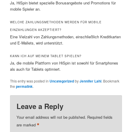
Ja, HiSpin bietet spezielle Bonusangebote und Promotions für
mobile Spieler an.
WELCHE ZAHLUNGSMETHODEN WERDEN FÜR MOBILE
EINZAHLUNGEN AKZEPTIERT?
Eine Vielzahl von Zahlungsmethoden, einschließlich Kreditkarten
und E-Wallets, wird unterstützt.
KANN ICH AUF MEINEM TABLET SPIELEN?
Ja, die mobile Plattform von HiSpin ist sowohl für Smartphones
als auch für Tablets optimiert.
This entry was posted in
Uncategorized
by
Jennifer Lahl
. Bookmark
the
permalink
.
Leave a Reply
Your email address will not be published.
Required fields
*
are marked