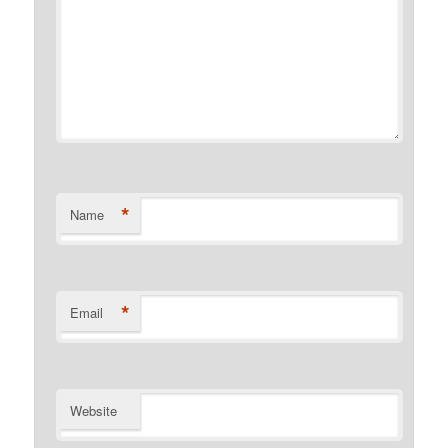
*
Name
*
Email
Website