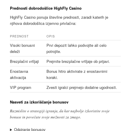
Prednosti dobrodošlice HighFly Casino
HighFly Casino ponuja številne prednosti, zaradi katerih je
njihova dobrodošlica izjemno privlačna:
PREDNOST
OPIS
Visoki bonusni
Prvi depozit lahko podvojite ali celo
deleži
potrojite.
Brezplačni vrtljaji
Prejmite brezplačne vrtljaje ob prijavi.
Enostavna
Bonus hitro aktivirate z enostavnimi
aktivacija
koraki.
VIP program
Zvesti igralci prejmejo dodatne ugodnosti.
Nasveti za izkoriščanje bonusov
Razmislite o strategiji igranja, da kar najbolje izkoristite svoje
bonuse in povečate svoje možnosti za zmago.
Odpiranje bonusov