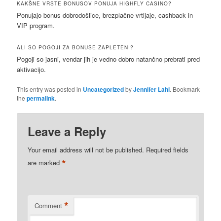
KAKŠNE VRSTE BONUSOV PONUJA HIGHFLY CASINO?
Ponujajo bonus dobrodošlice, brezplačne vrtljaje, cashback in
VIP program.
ALI SO POGOJI ZA BONUSE ZAPLETENI?
Pogoji so jasni, vendar jih je vedno dobro natančno prebrati pred
aktivacijo.
This entry was posted in
Uncategorized
by
Jennifer Lahl
. Bookmark
the
permalink
.
Leave a Reply
Your email address will not be published.
Required fields
*
are marked
*
Comment