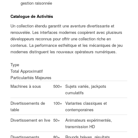
gestion raisonnée
Catalogue de Activités
Un collection étendu garantit une aventure divertissante et
renouvelée. Les interfaces modernes coopèrent avec plusieurs
développeurs reconnus pour offrir une collection riche en
contenus. La performance esthétique et les mécaniques de jeu
modernes distinguent les nouveaux opérateurs numériques.
Type
Total Approximatif
Particularités Majeures
Machines à sous
500+
Sujets variés, jackpots
cumulatifs
Divertissements de
100+
Variantes classiques et
table
contemporaines
Divertissement en live
50+
Animateurs expérimentés,
transmission HD
Divertissements
80+
Rounds brèves, résultats