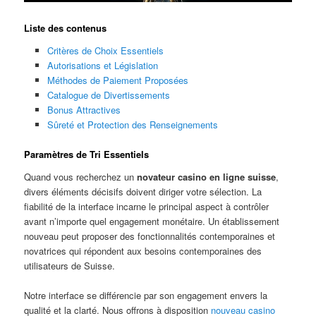
Liste des contenus
Critères de Choix Essentiels
Autorisations et Législation
Méthodes de Paiement Proposées
Catalogue de Divertissements
Bonus Attractives
Sûreté et Protection des Renseignements
Paramètres de Tri Essentiels
Quand vous recherchez un
novateur casino en ligne suisse
,
divers éléments décisifs doivent diriger votre sélection. La
fiabilité de la interface incarne le principal aspect à contrôler
avant n’importe quel engagement monétaire. Un établissement
nouveau peut proposer des fonctionnalités contemporaines et
novatrices qui répondent aux besoins contemporaines des
utilisateurs de Suisse.
Notre interface se différencie par son engagement envers la
qualité et la clarté. Nous offrons à disposition
nouveau casino