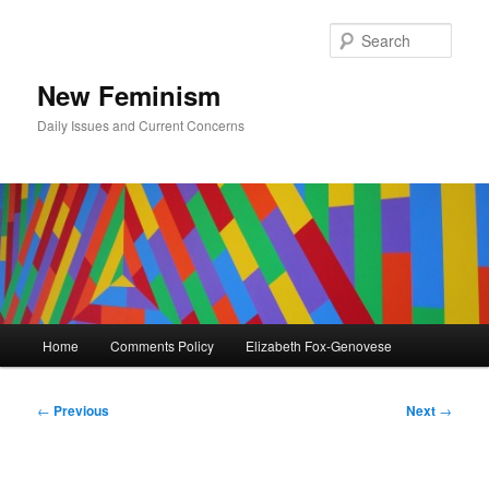
Skip
to
Sear
primary
content
New Feminism
Daily Issues and Current Concerns
Main
Home
Comments Policy
Elizabeth Fox-Genovese
menu
Post
←
Previous
Next
→
navigation