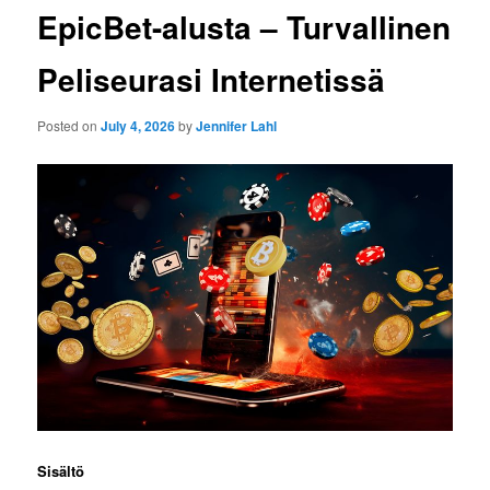
EpicBet-alusta – Turvallinen
Peliseurasi Internetissä
Posted on
July 4, 2026
by
Jennifer Lahl
Sisältö