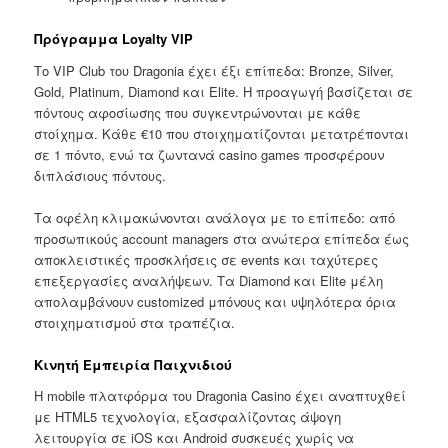
Πρόγραμμα Loyalty VIP
Το VIP Club του Dragonia έχει έξι επίπεδα: Bronze, Silver,
Gold, Platinum, Diamond και Elite. Η προαγωγή βασίζεται σε
πόντους αφοσίωσης που συγκεντρώνονται με κάθε
στοίχημα. Κάθε €10 που στοιχηματίζονται μετατρέπονται
σε 1 πόντο, ενώ τα ζωντανά casino games προσφέρουν
διπλάσιους πόντους.
Τα οφέλη κλιμακώνονται ανάλογα με το επίπεδο: από
προσωπικούς account managers στα ανώτερα επίπεδα έως
αποκλειστικές προσκλήσεις σε events και ταχύτερες
επεξεργασίες αναλήψεων. Τα Diamond και Elite μέλη
απολαμβάνουν customized μπόνους και υψηλότερα όρια
στοιχηματισμού στα τραπέζια.
Κινητή Εμπειρία Παιχνιδιού
Η mobile πλατφόρμα του Dragonia Casino έχει αναπτυχθεί
με HTML5 τεχνολογία, εξασφαλίζοντας άψογη
λειτουργία σε iOS και Android συσκευές χωρίς να