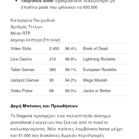
Τουρνουά Slots:
Εβδομαδιαίοι διαγωνισμοί με
έπαθλα pools που φθάνουν τα €50.000
Κατηγορία Παιχνιδιού
Αριθμός Τίτλων
Μέσο RTP
Δημοφιλέστερη Επιλογή
Video Slots
2.450
96.4%
Book of Dead
Live Casino
210
98.8%
Lightning Roulette
Table Games
380
99.1%
European Roulette
Jackpot Games
95
94.2%
Mega Moolah
Video Poker
68
99.5%
Jacks or Better
Δομή Μπόνους και Προωθήσεων
Το Dragonia προσφέρει ένα πολυεπίπεδο σύστημα
promotional ενεργειών που ξεκινά από το πακέτο
καλωσορίσματος. Νέοι παίκτες λαμβάνουν bonus μέχρι
και €1.000 συν διακόσιες δωρεάν περιστροφές