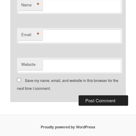
*
Name
*
Email
Website
Save my name, email, and website in this browser for the
next time I comment.
Proudly powered by WordPress