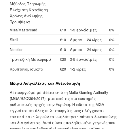
Μέθοδος Πληρωμής
Ελάχιστη Κατάθεση
Χρόνος Ανάληψης
Προμήθεια
Visa/Mastercard
€10
1-3 εργάσιμες
0%
Skrill
€10
Άμεσα – 24 ώρες
0%
Neteller
€10
Άμεσα – 24 ώρες
0%
Τραπεζική Μεταφορά
€20
3-5 εργάσιμες
0%
Κρυπτονομίσματα
€20
1-2 ώρες
0%
Μέτρα Ασφάλειας και Αδειοδότηση
Λειτουργούμε με άδεια από τη Malta Gaming Authority
(MGA/B2C/394/2017), μία από τις πιο αυστηρές
ρυθμιστικές αρχές στην Ευρώπη. Η άδεια της MGA
εγγυάται ότι όλες οι λειτουργίες μας ελέγχονται
τακτικά και πληρούν τα υψηλότερα πρότυπα δικαιοσύνης
και διαφάνειας. Αυτό είναι επαληθευμένο γεγονός που
μπορεί να επιβεβαιωθεί απευθείας στον επίσημο