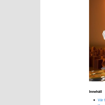
Innehåll
Vår 