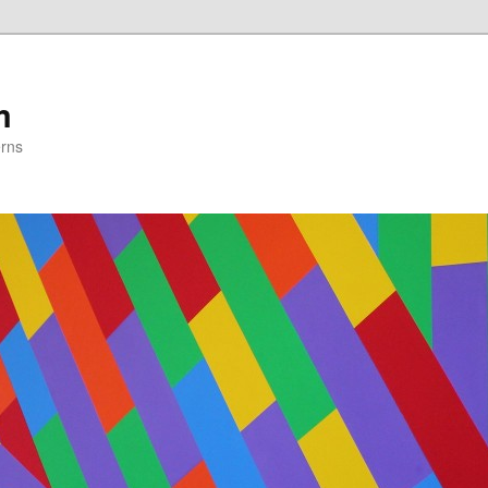
m
erns