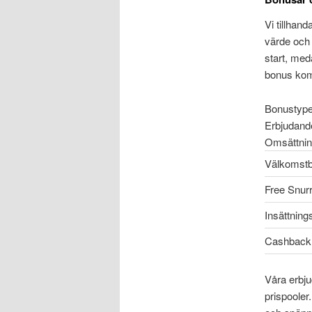
Vi tillhan
värde och 
start, med
bonus komm
Bonustype
Erbjudand
Omsättnin
Välkomst
Free Snur
Insättnin
Cashback
Våra erbju
prispooler