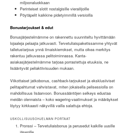
miljoonaluokkaan
Perinteiset slotit nostalgisille vierailijoille
Pöytäpelit kaikkine pidetyimmillä versioilla
Bonustarjoukset & edut
Bonusjärjestelmämme on rakennettu suunniteltu hyvittämään
lojaaleja pelaajia jatkuvasti. Tervetuliaispaketissamme yhtyvät
talletustarjous ynnä ilmaiskierrokset, mutta oikea merkitys
rakentuu jatkuvassa pelitoiminnassa. Kanta-
asiakasjärjestelmämme tarjoaa porrastettuja etuuksia, ne
lisääntyvät peliaktiivisuuden mukaan.
Viikottaiset jatkobonus, cashback-tarjoukset ja eksklusiiviset
pelitapahtumat vahvistavat, miten jokaisella pelisessiolla on
mahdollisuus lisäarvoon. Bonussääntöjen selkeys edustaa
meidän olennaista – koko wagering-vaatimukset ja määräykset
löytyy kirkkaasti näkyvillä vailla salattuja ehtoja.
USKOLLISUUSOHJELMAN PORTAAT
Pronssi – Tervetuliaisbonus ja perusedut kaikille uusille
jäsenille