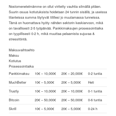
Nostomenetelmämme on ollut viritetty vauhtia silmällä pitäen.
Suurin osuus kotiutuksista hoidetaan 24 tunnin sisällä, ja useissa
tilanteissa summa löytyvät tilillesi jo muutamassa tunneissa.
Tämä on huomattava hyöty nähden sektorin keskiarvoon, mikä
on tavallisesti 2-5 työpäivää. Pankkimaksujen prosessointiaika
on tyypillisesti 0-2 h, mikä muuttaa pelaamista sujuvaa &
stressitöntä.
Maksuvaihtoehto
Maksu
Kotiutus
Prosessointiaika
Pankkimaksu
10€ – 10,000€
20€ – 20,000€
0-2 tuntia
MuchBetter
10€ – 5,000€
20€ – 5,000€
Heti
Trustly
10€ – 10,000€
20€ – 10,000€
0-1 tuntia
Bitcoin
20€ – 50,000€
20€ – 50,000€
0-6 tuntia
Skrill
10€ – 5,000€
20€ – 5,000€
0-24 h