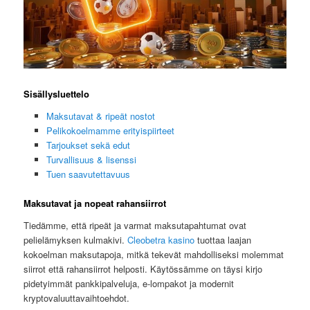
Sisällysluettelo
Maksutavat & ripeät nostot
Pelikokoelmamme erityispiirteet
Tarjoukset sekä edut
Turvallisuus & lisenssi
Tuen saavutettavuus
Maksutavat ja nopeat rahansiirrot
Tiedämme, että ripeät ja varmat maksutapahtumat ovat
pelielämyksen kulmakivi.
Cleobetra kasino
tuottaa laajan
kokoelman maksutapoja, mitkä tekevät mahdolliseksi molemmat
siirrot että rahansiirrot helposti. Käytössämme on täysi kirjo
pidetyimmät pankkipalveluja, e-lompakot ja modernit
kryptovaluuttavaihtoehdot.