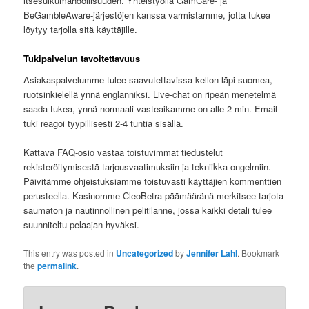
itsesulkumahdollisuuden. Yhteistyöllä GamCare- ja
BeGambleAware-järjestöjen kanssa varmistamme, jotta tukea
löytyy tarjolla sitä käyttäjille.
Tukipalvelun tavoitettavuus
Asiakaspalvelumme tulee saavutettavissa kellon läpi suomea,
ruotsinkielellä ynnä englanniksi. Live-chat on ripeän menetelmä
saada tukea, ynnä normaali vasteaikamme on alle 2 min. Email-
tuki reagoi tyypillisesti 2-4 tuntia sisällä.
Kattava FAQ-osio vastaa toistuvimmat tiedustelut
rekisteröitymisestä tarjousvaatimuksiin ja tekniikka ongelmiin.
Päivitämme ohjeistuksiamme toistuvasti käyttäjien kommenttien
perusteella. Kasinomme CleoBetra päämääränä merkitsee tarjota
saumaton ja nautinnollinen pelitilanne, jossa kaikki detali tulee
suunniteltu pelaajan hyväksi.
This entry was posted in
Uncategorized
by
Jennifer Lahl
. Bookmark
the
permalink
.