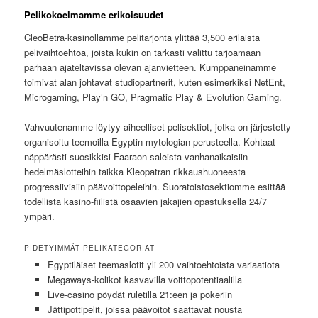
Pelikokoelmamme erikoisuudet
CleoBetra-kasinollamme pelitarjonta ylittää 3,500 erilaista
pelivaihtoehtoa, joista kukin on tarkasti valittu tarjoamaan
parhaan ajateltavissa olevan ajanvietteen. Kumppaneinamme
toimivat alan johtavat studiopartnerit, kuten esimerkiksi NetEnt,
Microgaming, Play’n GO, Pragmatic Play & Evolution Gaming.
Vahvuutenamme löytyy aiheelliset pelisektiot, jotka on järjestetty
organisoitu teemoilla Egyptin mytologian perusteella. Kohtaat
näppärästi suosikkisi Faaraon saleista vanhanaikaisiin
hedelmäslotteihin taikka Kleopatran rikkaushuoneesta
progressiivisiin päävoittopeleihin. Suoratoistosektiomme esittää
todellista kasino-fiilistä osaavien jakajien opastuksella 24/7
ympäri.
PIDETYIMMÄT PELIKATEGORIAT
Egyptiläiset teemaslotit yli 200 vaihtoehtoista variaatiota
Megaways-kolikot kasvavilla voittopotentiaalilla
Live-casino pöydät ruletilla 21:een ja pokeriin
Jättipottipelit, joissa päävoitot saattavat nousta