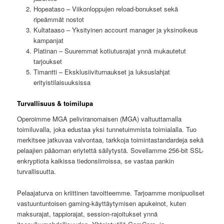
Hopeataso – Viikonloppujen reload-bonukset sekä
ripeämmät nostot
Kultataaso – Yksityinen account manager ja yksinoikeus
kampanjat
Platinan – Suuremmat kotiutusrajat ynnä mukautetut
tarjoukset
Timantti – Eksklusiiviturnaukset ja luksuslahjat
erityistilaisuuksissa
Turvallisuus & toimilupa
Operoimme MGA peliviranomaisen (MGA) valtuuttamalla
toimiluvalla, joka edustaa yksi tunnetuimmista toimialalla. Tuo
merkitsee jatkuvaa valvontaa, tarkkoja toimintastandardeja sekä
pelaajien pääoman eriytettä säilytystä. Sovellamme 256-bit SSL-
enkryptiota kaikissa tiedonsiirroissa, se vastaa pankin
turvallisuutta.
Pelaajaturva on kriittinen tavoitteemme. Tarjoamme monipuoliset
vastuuntuntoisen gaming-käyttäytymisen apukeinot, kuten
maksurajat, tappiorajat, session-rajoitukset ynnä