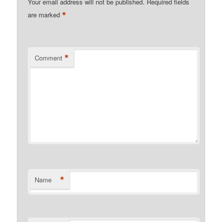
Your email address will not be published.
Required fields
*
are marked
*
Comment
*
Name