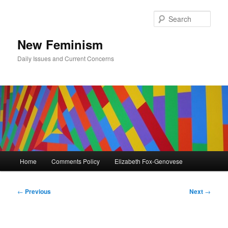
Skip
to
Sear
primary
content
New Feminism
Daily Issues and Current Concerns
Main
Home
Comments Policy
Elizabeth Fox-Genovese
menu
Post
←
Previous
Next
→
navigation