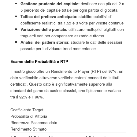
Gestione prudente del capitale:
destinare non più del 2 a
5 percento del capitale totale per ogni partita di giocata
Tattica del prelievo anticipato:
stabilire obiettivi di
coefficiente realistici tra 1.5x e 3 volte per vincite continue
Variazione delle puntate:
utilizzare molteplici biglietti con
traguardi vari per compensare azzardo e ritorno
Analisi dei pattern storici:
studiare le dati delle sessioni
passate per individuare trend momentanee
Esame delle Probabilità e RTP
Il nostro gioco offre un Rendimento to Player (RTP) del 97%, un
dato verificabile attraverso verifiche esterni condotti da istituti
certificati. Questo dato è significativamente superiore alla
standard dei game da casino classici, che tipicamente variano
tra il 92% e il 96%.
Coefficiente Target
Probabilità di Vittoria
Ricorrenza Raccomandata
Rendimento Stimato