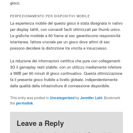
gioco.
PERFEZIONAMENTO PER DISPOSITIVI MOBILE
La esperienza mobile del questo gioco è stata disegnata in nativo
per display tattili, con comandi facili ottimizzati per thumb unico.
Le grafiche morbide a 60 frame al sec garantiscono responsività
istantanea, fattore cruciale per un gioco dove attimi di sec
possono decidere la distinzione tra vincita e insuccesso.
La riduzione dei informazioni certifica che pure con collegamenti
3G il gameplay resti stabile, con un utilizzo mediamente inferiore
a 5MB per 60 minuti di gioco continuativo. Questa ottimizzazione
fa il presente gioco fruibile a livello globale, indipendentemente
dalla qualità della infrastruttura di connessione disponibile.
This entry was posted in
Uncategorized
by
Jennifer Lahl
. Bookmark
the
permalink
.
Leave a Reply