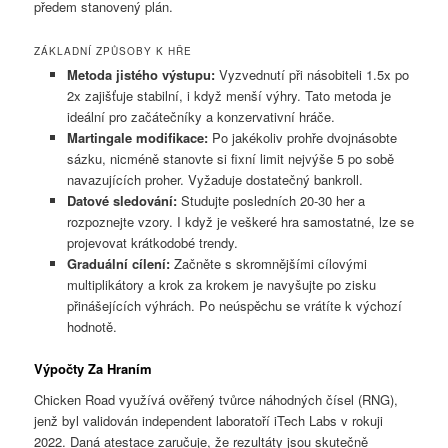
předem stanovený plán.
ZÁKLADNÍ ZPŮSOBY K HŘE
Metoda jistého výstupu:
Vyzvednutí při násobiteli 1.5x po
2x zajišťuje stabilní, i když menší výhry. Tato metoda je
ideální pro začátečníky a konzervativní hráče.
Martingale modifikace:
Po jakékoliv prohře dvojnásobte
sázku, nicméně stanovte si fixní limit nejvýše 5 po sobě
navazujících proher. Vyžaduje dostatečný bankroll.
Datové sledování:
Studujte posledních 20-30 her a
rozpoznejte vzory. I když je veškeré hra samostatné, lze se
projevovat krátkodobé trendy.
Graduální cílení:
Začněte s skromnějšími cílovými
multiplikátory a krok za krokem je navyšujte po zisku
přinášejících výhrách. Po neúspěchu se vrátíte k výchozí
hodnotě.
Výpočty Za Hraním
Chicken Road využívá ověřený tvůrce náhodných čísel (RNG),
jenž byl validován independent laboratoří iTech Labs v rokuji
2022. Daná atestace zaručuje, že rezultáty jsou skutečně