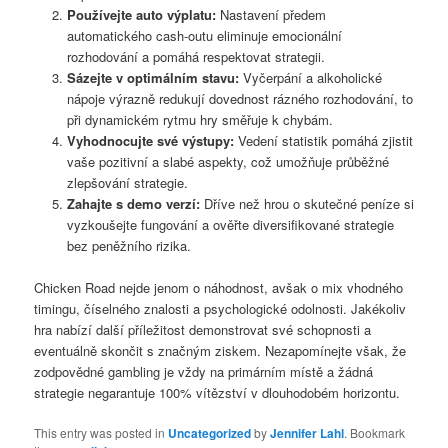
Používejte auto výplatu:
Nastavení předem
automatického cash-outu eliminuje emocionální
rozhodování a pomáhá respektovat strategii.
Sázejte v optimálním stavu:
Vyčerpání a alkoholické
nápoje výrazně redukují dovednost rázného rozhodování, to
při dynamickém rytmu hry směřuje k chybám.
Vyhodnocujte své výstupy:
Vedení statistik pomáhá zjistit
vaše pozitivní a slabé aspekty, což umožňuje průběžné
zlepšování strategie.
Zahajte s demo verzí:
Dříve než hrou o skutečné peníze si
vyzkoušejte fungování a ověřte diversifikované strategie
bez peněžního rizika.
Chicken Road nejde jenom o náhodnost, avšak o mix vhodného
timingu, číselného znalosti a psychologické odolnosti. Jakékoliv
hra nabízí další příležitost demonstrovat své schopnosti a
eventuálně skončit s značným ziskem. Nezapomínejte však, že
zodpovědné gambling je vždy na primárním místě a žádná
strategie negarantuje 100% vítězství v dlouhodobém horizontu.
This entry was posted in
Uncategorized
by
Jennifer Lahl
. Bookmark