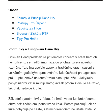
Obsah
Zásady a Princip Dané Hry
Postupy Pro Úspěch
Výpočty Za Hrou
Srovnání Zisků a RTP
Tipy Pro Hráče
Podmínky a Fungování Dané Hry
Chicken Road představuje průlomový koncept v sféře herních
her, přičemž se tradičnímu hazardu přichází zcela nového
rozměru. Tato hra spojuje aspekty tradičního crash sázení s
unikátním grafickým zpracováním, kde ústřední protagonista –
pták – překonává riskantní trasu plnou překážek. Jakýkoliv
pohyb nabízí větší multiplikátor, avšak přitom zvyšuje se riziko,
jak pták nedojde k cíle.
Základní systém tkví v faktu, že hráči vsadí konkrétní sumu
dříve než začátkem jednotlivého kola. Potom pozorují, jak se
kuře pohybuje po cestě, zatímco koeficient neustále roste. V