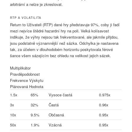
arbitrární a nelze je zkreslovat.
RTP A VOLATILITA
Return to Uživateli (RTP) dané hry představuje 97%, coby ji řadí
mezi nejvíce štědré hazardní hry na poli. Velká kolísavost
indikuje, že výhry nejsou tak frekventované, ale jakmile přijdou,
jsou podstatně významnější než sázka. Odchylka je nastavena
tak, za účelem v dlouhodobém horizontu poskytovala férové
šance všem sázejícím bez ohledu na velikost jejich sázek.
Multiplikátor
Pravděpodobnost
Frekvence Výskytu
Plánovaná Hodnota
1.5x
65%
Vysoce častá
0.975x
3x
32%
Častá
0.96x
10x
9.5%
Občasná
0.95x
50x
1.9%
Vzácná
0.95x