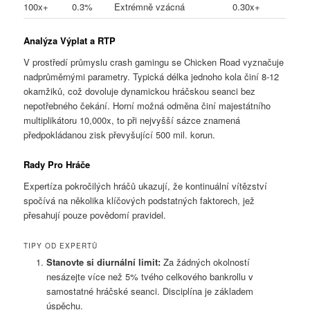
100x+
0.3%
Extrémně vzácná
0.30x+
Analýza Výplat a RTP
V prostředí průmyslu crash gamingu se Chicken Road vyznačuje
nadprůměrnými parametry. Typická délka jednoho kola činí 8-12
okamžiků, což dovoluje dynamickou hráčskou seanci bez
nepotřebného čekání. Horní možná odměna činí majestátního
multiplikátoru 10,000x, to při nejvyšší sázce znamená
předpokládanou zisk převyšující 500 mil. korun.
Rady Pro Hráče
Expertíza pokročilých hráčů ukazují, že kontinuální vítězství
spočívá na několika klíčových podstatných faktorech, jež
přesahují pouze povědomí pravidel.
TIPY OD EXPERTŮ
Stanovte si diurnální limit:
Za žádných okolností
nesázejte více než 5% tvého celkového bankrollu v
samostatné hráčské seanci. Disciplína je základem
úspěchu.