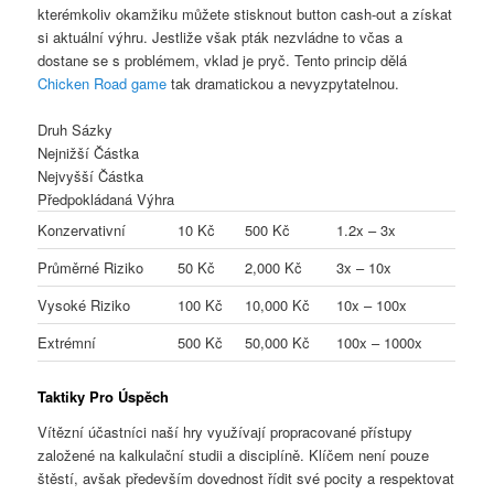
kterémkoliv okamžiku můžete stisknout button cash-out a získat
si aktuální výhru. Jestliže však pták nezvládne to včas a
dostane se s problémem, vklad je pryč. Tento princip dělá
Chicken Road game
tak dramatickou a nevyzpytatelnou.
Druh Sázky
Nejnižší Částka
Nejvyšší Částka
Předpokládaná Výhra
Konzervativní
10 Kč
500 Kč
1.2x – 3x
Průměrné Riziko
50 Kč
2,000 Kč
3x – 10x
Vysoké Riziko
100 Kč
10,000 Kč
10x – 100x
Extrémní
500 Kč
50,000 Kč
100x – 1000x
Taktiky Pro Úspěch
Vítězní účastníci naší hry využívají propracované přístupy
založené na kalkulační studii a disciplíně. Klíčem není pouze
štěstí, avšak především dovednost řídit své pocity a respektovat