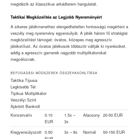
megidézik az klasszikus arkádterem hangulatát.
Taktikai Megközelítés az Legjobb Nyereményért
A sikeres játékmenethez elengedhetetlen fontosságú megérteni a
veszély meg nyeremény egyensúlyát. A játék három fő stratégiai
megközelítést támogat: óvatos, közepes meg agresszív
játékstílust. Az óvatos játékosok többször váltják ki nyerésüket,
addig a agresszív gamerek nagyobb multiplikátorokat
megcéloznak.
BEFOGADÁSI MÓDSZEREK ÖSSZEHASONLÍTÁSA
Taktika Típusa
Legkisebb Tét
Tipikus Multiplikátor
Veszélyi Szint
Ajánlott Bankroll
Konzervatív
0.10
1.5x –
Alacsony
20-50 EUR
EUR
3x
Kiegyensúlyozott
0.50
3x – 8x
Normál
50-150 EUR
EUR