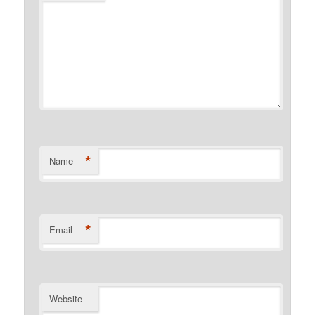
*
Name
*
Email
Website